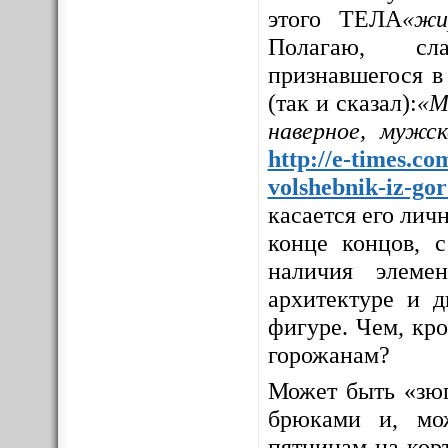
этого ТЕЛА
«жи
Полагаю, сла
признавшегося в
(так и сказал):
«М
наверное, мужс
http://e-times.co
volshebnik-iz-go
касается его личн
конце концов, с
наличия элемен
архитектуре и д
фигуре. Чем, кр
горожанам?
Может быть «зюг
брюками и, мо
пятницам на корт