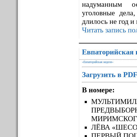
надуманным ос
уголовные дела,
длилось не год и
Читать запись по
Евпаторийская 
«Евпаторийская неделя»
Загрузить в PD
В номере:
МУЛЬТИМ
ПРЕДВЫБОР
МИРИМСКОГ
ЛЁВА «ШЕСО
ПЕРВЫЙ П