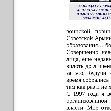
КАНДИДАТ В НАРО
ДЕПУТАТЫ УКРАИНЫ
ИЗБИРАТЕЛЬНОМУ О
ВЛАДИМИР ЛУТЬ
воинской пови
Советской Армии
образования… бо
Совершенно нев
лица, еще недав
вплоть до лишен
за это, будучи
время собрались 
там как раз и не х
С 1997 года я в
организованной
власти. Мне отв