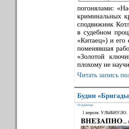
погонялами: «На
криминальных к
сподвижник Котл
в судебном про
«Китаец») и его
поменявшая рабо
«Золотой ключ
плохому не науч
Читать запись по
Будни «Бригады
От редактора