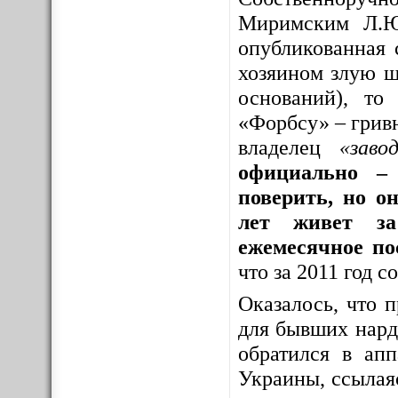
Миримским Л.Ю
опубликованная 
хозяином злую шу
оснований), то
«Форбсу» – грив
владелец
«заво
официально – 
поверить, но о
лет живет за
ежемесячное по
что за 2011 год 
Оказалось, что 
для бывших нар
обратился в ап
Украины, ссылая