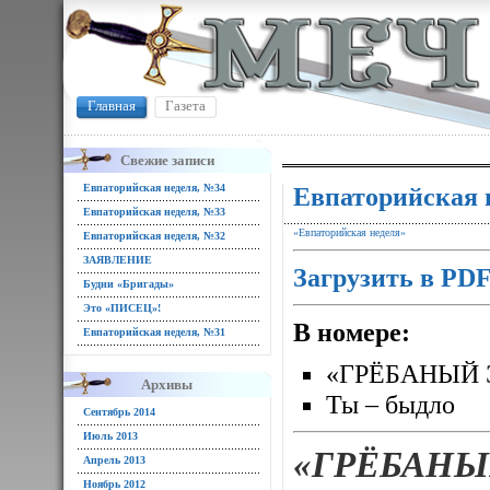
Главная
Газета
Свежие записи
Евпаторийская неделя, №34
Евпаторийская 
Евпаторийская неделя, №33
«Евпаторийская неделя»
Евпаторийская неделя, №32
ЗАЯВЛЕНИЕ
Загрузить в PD
Будни «Бригады»
Это «ПИСЕЦ»!
В номере:
Евпаторийская неделя, №31
«ГРЁБАНЫЙ 
Архивы
Ты – быдло
Сентябрь 2014
Июль 2013
«ГРЁБАНЫ
Апрель 2013
Ноябрь 2012