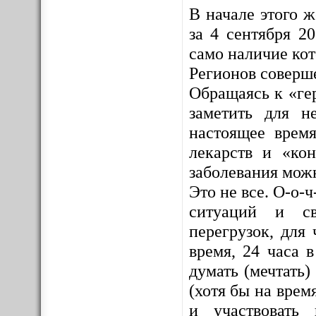
В начале этого 
за 4 сентября 2
само наличие ко
Регионов соверш
Обращаясь к «ге
заметить для н
настоящее врем
лекарств и «кон
заболевания мож
Это не все. О-о-
ситуаций и св
перегрузок, для 
время, 24 часа 
думать (мечтать)
(хотя бы на врем
и участвовать 