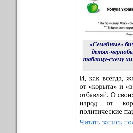
«Семейные» би
детях-чернобы
таблицу-схему х
И, как всегда, 
от «корыта» и «в
отбавляй. О сво
народ от корр
политические па
Читать запись по