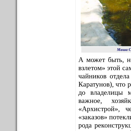
Маша Со
А может быть, 
взлетом» этой с
чайников отдела
Каратунов), что 
до владелицы м
важное, хозяй
«Архистрой», ч
«заказов» потекл
рода реконструк