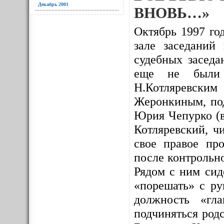
Декабрь 2001
ВНОВЬ…»
Октябрь 1997 год
зале заседаний
судебных заседа
еще не были и
Н.Котляревским
Жеронкиным, под
Юрия Чепурко (в
Котляревский, ч
свое правое про
после контрольно
Рядом с ним сид
«порешать» с ру
должность «гл
подчиняться родс