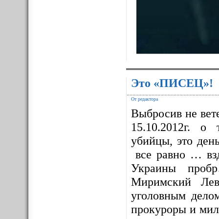
Это «ПИСЕЦ»!
От редактора
Выбросив не вет
15.10.2012г. о
убийцы, это ден
все равно … взд
Украины проб
Миримский Лев
уголовным дело
прокуроры и мил