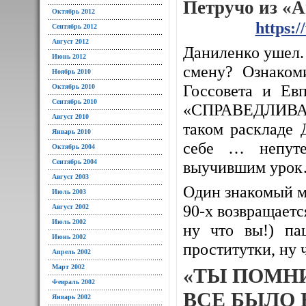
Петручо из «
Октябрь 2012
https:
Сентябрь 2012
Август 2012
Даниленко ушел. 
Июнь 2012
смену? Ознаком
Ноябрь 2010
Госсовета и Евп
Октябрь 2010
Сентябрь 2010
«СПРАВЕДЛИВАЯ
Август 2010
таком раскладе 
Январь 2010
себе … непуте
Октябрь 2004
Сентябрь 2004
выучившим уро
Август 2003
Один знакомый м
Июль 2003
90-х возвращается
Август 2002
Июль 2002
ну что вы!) па
Июнь 2002
проститутки, ну 
Апрель 2002
Март 2002
«ТЫ ПОМН
Февраль 2002
ВСЕ БЫЛО 
Январь 2002