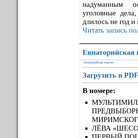
надуманным ос
уголовные дела,
длилось не год и
Читать запись по
Евпаторийская 
«Евпаторийская неделя»
Загрузить в PD
В номере:
МУЛЬТИМ
ПРЕДВЫБОР
МИРИМСКОГ
ЛЁВА «ШЕСО
ПЕРВЫЙ П