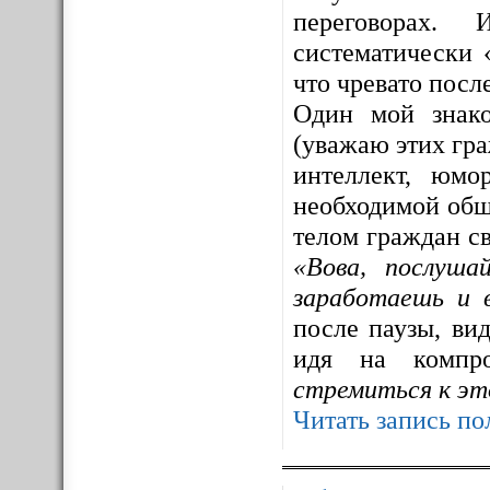
переговорах. 
систематически 
что чревато посл
Один мой знак
(уважаю этих гра
интеллект, юмо
необходимой общ
телом граждан св
«Вова, послуша
заработаешь и 
после паузы, ви
идя на компр
стремиться к эт
Читать запись по