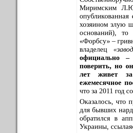
Миримским Л.Ю
опубликованная 
хозяином злую шу
оснований), то
«Форбсу» – грив
владелец
«заво
официально – 
поверить, но о
лет живет за
ежемесячное по
что за 2011 год 
Оказалось, что 
для бывших нар
обратился в ап
Украины, ссылая