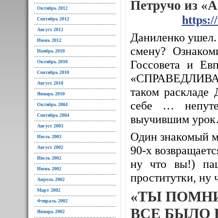
Петручо из «
Октябрь 2012
https:
Сентябрь 2012
Август 2012
Даниленко ушел. 
Июнь 2012
смену? Ознаком
Ноябрь 2010
Госсовета и Евп
Октябрь 2010
Сентябрь 2010
«СПРАВЕДЛИВАЯ
Август 2010
таком раскладе 
Январь 2010
себе … непуте
Октябрь 2004
Сентябрь 2004
выучившим уро
Август 2003
Один знакомый м
Июль 2003
90-х возвращается
Август 2002
Июль 2002
ну что вы!) па
Июнь 2002
проститутки, ну 
Апрель 2002
Март 2002
«ТЫ ПОМН
Февраль 2002
ВСЕ БЫЛО 
Январь 2002