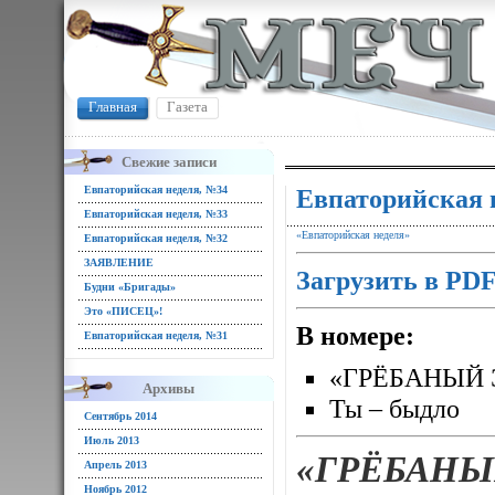
Главная
Газета
Свежие записи
Евпаторийская неделя, №34
Евпаторийская 
Евпаторийская неделя, №33
«Евпаторийская неделя»
Евпаторийская неделя, №32
ЗАЯВЛЕНИЕ
Загрузить в PD
Будни «Бригады»
Это «ПИСЕЦ»!
В номере:
Евпаторийская неделя, №31
«ГРЁБАНЫЙ 
Архивы
Ты – быдло
Сентябрь 2014
Июль 2013
«ГРЁБАНЫ
Апрель 2013
Ноябрь 2012