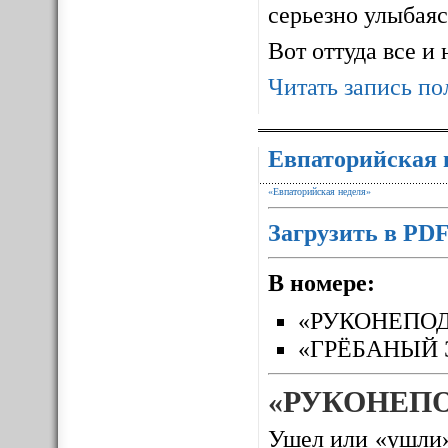
серьезно улыбаясь
Вот оттуда все и
Читать запись по
Евпаторийская 
«Евпаторийская неделя»
Загрузить в PD
В номере:
«РУКОНЕПО
«ГРЁБАНЫЙ 
«РУКОНЕП
Ушел или «ушли»