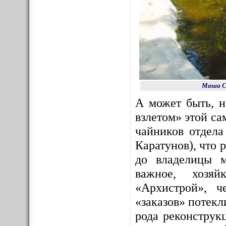
Маша Со
А может быть, 
взлетом» этой с
чайников отдела
Каратунов), что 
до владелицы м
важное, хозяй
«Архистрой», ч
«заказов» потекл
рода реконструк