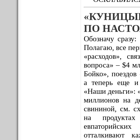
«КУНИЦЫ
ПО НАСТО
Обозначу сразу:
Полагаю, все пе
«расходов», св
вопроса» – $4 м
Бойко», поездов
а теперь еще и
«Наши деньги»: 
миллионов на де
свининой, см. с
на продуктах 
евпаторийских
отталкивают к