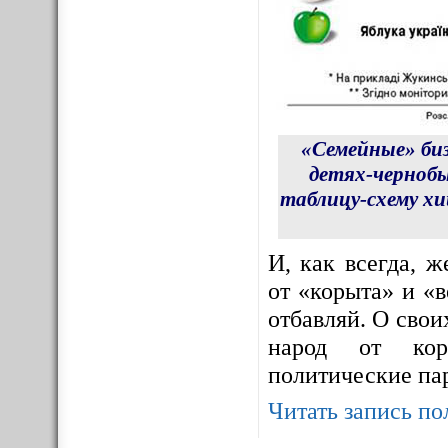
«Семейные» би
детях-чернобы
таблицу-схему х
И, как всегда, 
от «корыта» и «в
отбавляй. О сво
народ от корр
политические па
Читать запись по