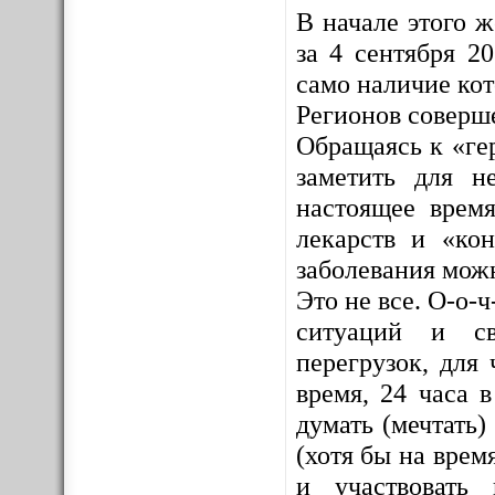
В начале этого 
за 4 сентября 2
само наличие ко
Регионов соверш
Обращаясь к «ге
заметить для н
настоящее врем
лекарств и «кон
заболевания мож
Это не все. О-о-
ситуаций и св
перегрузок, для 
время, 24 часа 
думать (мечтать)
(хотя бы на врем
и участвовать 