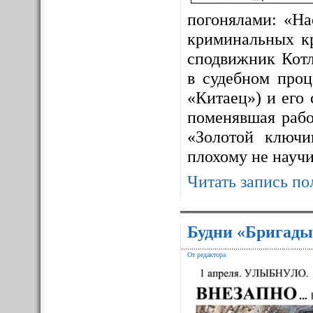
погонялами: «На
криминальных к
сподвижник Котл
в судебном про
«Китаец») и его
поменявшая рабо
«Золотой ключ
плохому не науч
Читать запись по
Будни «Бригады
От редактора