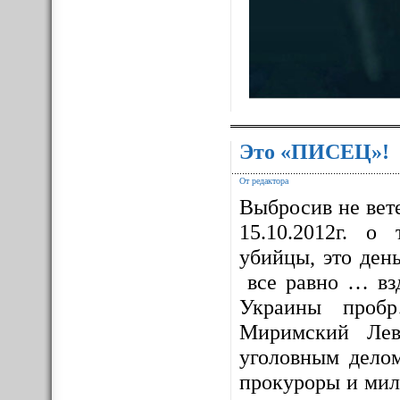
Это «ПИСЕЦ»!
От редактора
Выбросив не вет
15.10.2012г. о
убийцы, это ден
все равно … взд
Украины проб
Миримский Лев
уголовным дело
прокуроры и мил