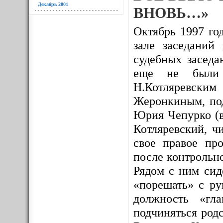
Декабрь 2001
ВНОВЬ…»
Октябрь 1997 год
зале заседаний
судебных заседа
еще не были и
Н.Котляревским
Жеронкиным, под
Юрия Чепурко (в
Котляревский, ч
свое правое про
после контрольно
Рядом с ним сид
«порешать» с ру
должность «гл
подчиняться родс