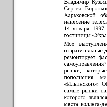
Владимир Кузьм
Сергея Воронко
Харьковской о
нанесение телес
14 января 1997 
гостиницы «Укра
Мое выступлен
отвратительные д
ремонтирует фас
самоуправления
рынки, которы
пополнения ме
«Ильинского» О
самые рынки на
которого являлс
места коллега-д