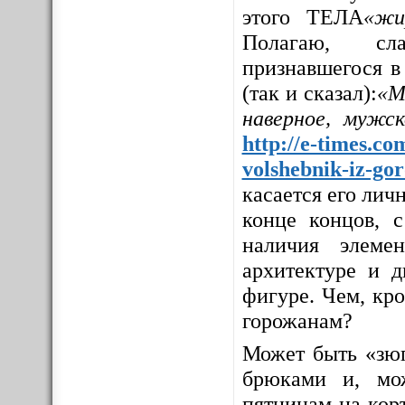
этого ТЕЛА
«жи
Полагаю, сла
признавшегося в
(так и сказал):
«М
наверное, мужс
http://e-times.co
volshebnik-iz-go
касается его личн
конце концов, с
наличия элемен
архитектуре и д
фигуре. Чем, кр
горожанам?
Может быть «зюг
брюками и, мо
пятницам на корт