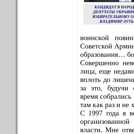
КАНДИДАТ В НАРО
ДЕПУТАТЫ УКРАИНЫ
ИЗБИРАТЕЛЬНОМУ О
ВЛАДИМИР ЛУТЬ
воинской пови
Советской Армии
образования… бо
Совершенно нев
лица, еще недав
вплоть до лишен
за это, будучи
время собрались 
там как раз и не х
С 1997 года я в
организованной
власти. Мне отв