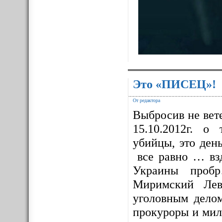
Это «ПИСЕЦ»!
От редактора
Выбросив не вет
15.10.2012г. о
убийцы, это ден
все равно … взд
Украины проб
Миримский Лев
уголовным дело
прокуроры и мил