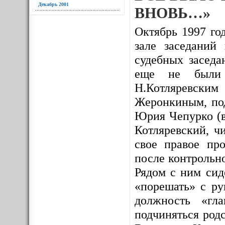
Декабрь 2001
ВНОВЬ…»
Октябрь 1997 год
зале заседаний
судебных заседа
еще не были и
Н.Котляревским
Жеронкиным, под
Юрия Чепурко (в
Котляревский, ч
свое правое про
после контрольно
Рядом с ним сид
«порешать» с ру
должность «гл
подчиняться родс