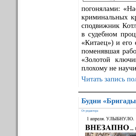
погонялами: «На
криминальных к
сподвижник Котл
в судебном про
«Китаец») и его
поменявшая рабо
«Золотой ключ
плохому не науч
Читать запись по
Будни «Бригады
От редактора