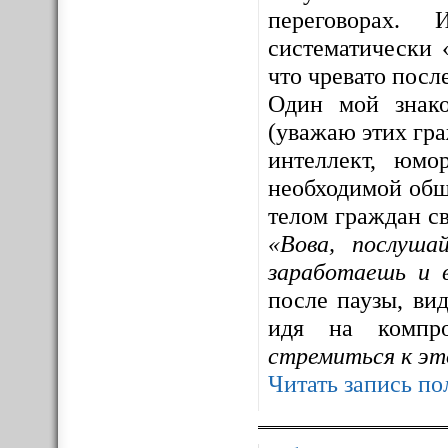
переговорах. 
систематически 
что чревато посл
Один мой знак
(уважаю этих гра
интеллект, юмо
необходимой общ
телом граждан св
«Вова, послуша
заработаешь и 
после паузы, ви
идя на компр
стремиться к эт
Читать запись по