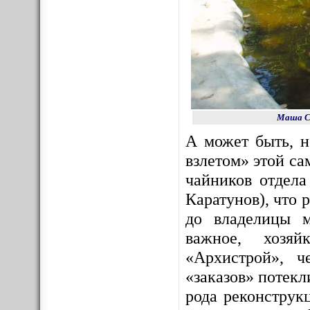
Маша Со
А может быть, 
взлетом» этой с
чайников отдела
Каратунов), что 
до владелицы м
важное, хозяй
«Архистрой», ч
«заказов» потекл
рода реконструк