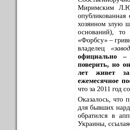
Миримским Л.Ю
опубликованная 
хозяином злую шу
оснований), то
«Форбсу» – грив
владелец
«заво
официально – 
поверить, но о
лет живет за
ежемесячное по
что за 2011 год 
Оказалось, что 
для бывших нар
обратился в ап
Украины, ссылая