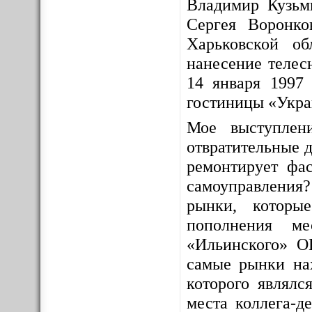
Владимир Кузьм
Сергея Воронко
Харьковской о
нанесение телес
14 января 1997 
гостиницы «Укра
Мое выступлен
отвратительные д
ремонтирует фас
самоуправления
рынки, которы
пополнения ме
«Ильинского» О
самые рынки на
которого являлс
места коллега-д