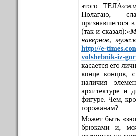
этого ТЕЛА
«жи
Полагаю, сла
признавшегося в
(так и сказал):
«М
наверное, мужс
http://e-times.co
volshebnik-iz-go
касается его личн
конце концов, с
наличия элемен
архитектуре и д
фигуре. Чем, кр
горожанам?
Может быть «зюг
брюками и, мо
пятницам на корт