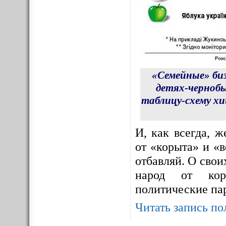
«Семейные» би
детях-чернобы
таблицу-схему х
И, как всегда, 
от «корыта» и «в
отбавляй. О сво
народ от корр
политические па
Читать запись по