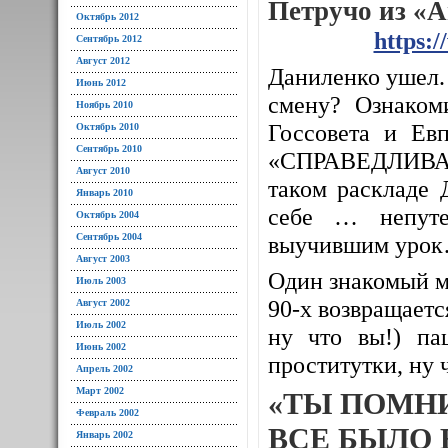
Петручо из «
Октябрь 2012
https:
Сентябрь 2012
Август 2012
Даниленко ушел. 
Июнь 2012
смену? Ознаком
Ноябрь 2010
Госсовета и Евп
Октябрь 2010
Сентябрь 2010
«СПРАВЕДЛИВАЯ
Август 2010
таком раскладе 
Январь 2010
себе … непуте
Октябрь 2004
Сентябрь 2004
выучившим уро
Август 2003
Один знакомый м
Июль 2003
90-х возвращается
Август 2002
Июль 2002
ну что вы!) па
Июнь 2002
проститутки, ну 
Апрель 2002
Март 2002
«ТЫ ПОМН
Февраль 2002
ВСЕ БЫЛО 
Январь 2002