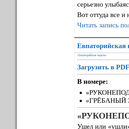
серьезно улыбаясь
Вот оттуда все и
Читать запись по
Евпаторийская 
«Евпаторийская неделя»
Загрузить в PD
В номере:
«РУКОНЕПО
«ГРЁБАНЫЙ 
«РУКОНЕП
Ушел или «ушли»