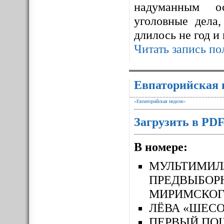
надуманным ос
уголовные дела,
длилось не год и
Читать запись по
Евпаторийская 
«Евпаторийская неделя»
Загрузить в PD
В номере:
МУЛЬТИМ
ПРЕДВЫБОР
МИРИМСКОГ
ЛЁВА «ШЕСО
ПЕРВЫЙ П