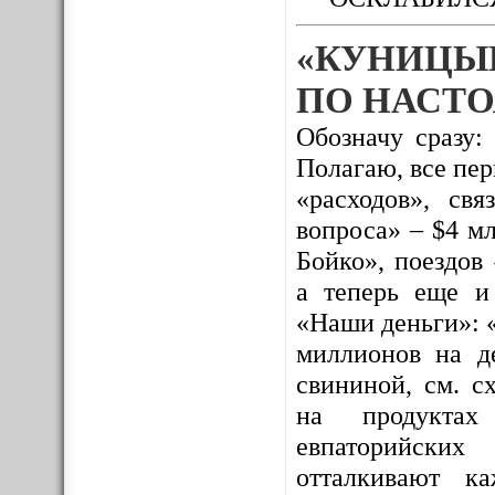
«КУНИЦЫ
ПО НАСТО
Обозначу сразу:
Полагаю, все пе
«расходов», св
вопроса» – $4 м
Бойко», поездов
а теперь еще и
«Наши деньги»: 
миллионов на де
свининой, см. с
на продуктах 
евпаторийских
отталкивают к