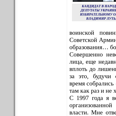
КАНДИДАТ В НАРО
ДЕПУТАТЫ УКРАИНЫ
ИЗБИРАТЕЛЬНОМУ О
ВЛАДИМИР ЛУТЬ
воинской пови
Советской Армии
образования… бо
Совершенно нев
лица, еще недав
вплоть до лишен
за это, будучи
время собрались 
там как раз и не х
С 1997 года я в
организованной
власти. Мне отв