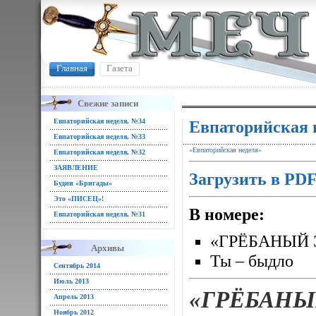
Главная
Газета
Свежие записи
Евпаторийская неделя, №34
Евпаторийская 
Евпаторийская неделя, №33
«Евпаторийская неделя»
Евпаторийская неделя, №32
ЗАЯВЛЕНИЕ
Загрузить в PD
Будни «Бригады»
Это «ПИСЕЦ»!
В номере:
Евпаторийская неделя, №31
«ГРЁБАНЫЙ 
Архивы
Ты – быдло
Сентябрь 2014
Июль 2013
«ГРЁБАНЫ
Апрель 2013
Ноябрь 2012