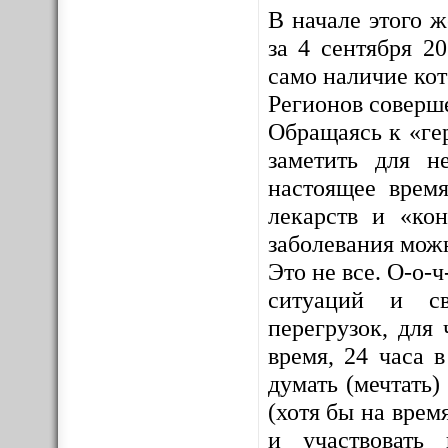
В начале этого 
за 4 сентября 2
само наличие ко
Регионов соверш
Обращаясь к «ге
заметить для н
настоящее врем
лекарств и «кон
заболевания мож
Это не все. О-о-
ситуаций и св
перегрузок, для 
время, 24 часа 
думать (мечтать)
(хотя бы на врем
и участвовать 