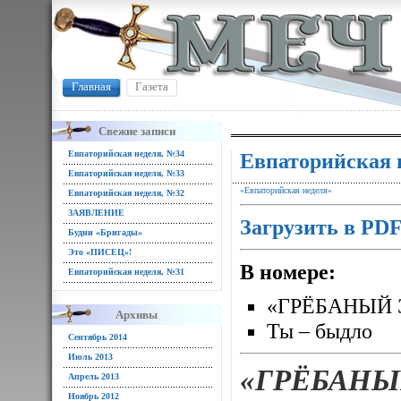
Главная
Газета
Свежие записи
Евпаторийская неделя, №34
Евпаторийская 
Евпаторийская неделя, №33
«Евпаторийская неделя»
Евпаторийская неделя, №32
ЗАЯВЛЕНИЕ
Загрузить в PD
Будни «Бригады»
Это «ПИСЕЦ»!
В номере:
Евпаторийская неделя, №31
«ГРЁБАНЫЙ 
Архивы
Ты – быдло
Сентябрь 2014
Июль 2013
«ГРЁБАНЫ
Апрель 2013
Ноябрь 2012