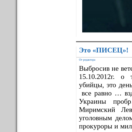
Это «ПИСЕЦ»!
От редактора
Выбросив не вет
15.10.2012г. о
убийцы, это ден
все равно … взд
Украины проб
Миримский Лев
уголовным дело
прокуроры и мил