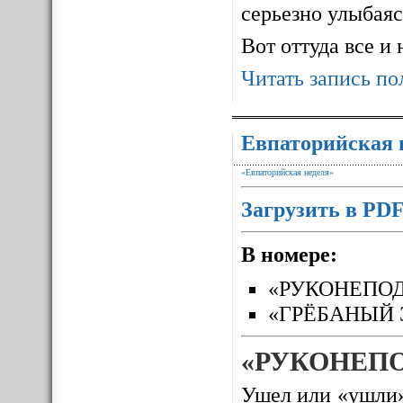
серьезно улыбаясь
Вот оттуда все и
Читать запись по
Евпаторийская 
«Евпаторийская неделя»
Загрузить в PD
В номере:
«РУКОНЕПО
«ГРЁБАНЫЙ 
«РУКОНЕП
Ушел или «ушли»