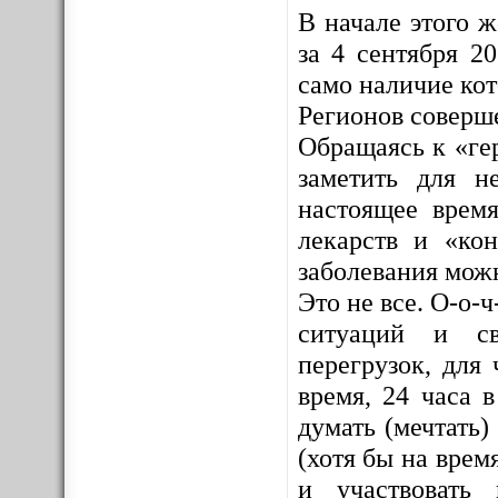
В начале этого 
за 4 сентября 2
само наличие ко
Регионов соверш
Обращаясь к «ге
заметить для н
настоящее врем
лекарств и «кон
заболевания мож
Это не все. О-о-
ситуаций и св
перегрузок, для 
время, 24 часа 
думать (мечтать)
(хотя бы на врем
и участвовать 