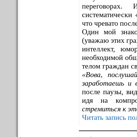
переговорах. 
систематически 
что чревато посл
Один мой знак
(уважаю этих гра
интеллект, юмо
необходимой общ
телом граждан св
«Вова, послуша
заработаешь и 
после паузы, ви
идя на компр
стремиться к эт
Читать запись по