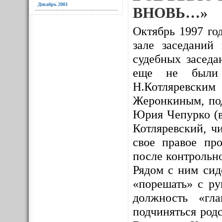
Декабрь 2001
ВНОВЬ…»
Октябрь 1997 год
зале заседаний
судебных заседа
еще не были и
Н.Котляревским
Жеронкиным, под
Юрия Чепурко (в
Котляревский, ч
свое правое про
после контрольно
Рядом с ним сид
«порешать» с ру
должность «гл
подчиняться родс