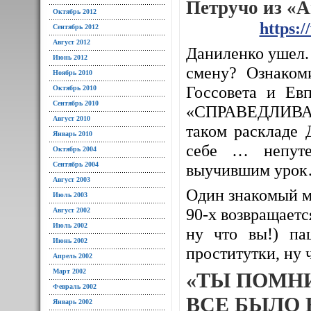
Петручо из «
Октябрь 2012
https:
Сентябрь 2012
Август 2012
Даниленко ушел. 
Июнь 2012
смену? Ознаком
Ноябрь 2010
Госсовета и Евп
Октябрь 2010
Сентябрь 2010
«СПРАВЕДЛИВАЯ
Август 2010
таком раскладе 
Январь 2010
себе … непуте
Октябрь 2004
Сентябрь 2004
выучившим уро
Август 2003
Один знакомый м
Июль 2003
90-х возвращается
Август 2002
Июль 2002
ну что вы!) па
Июнь 2002
проститутки, ну 
Апрель 2002
Март 2002
«ТЫ ПОМН
Февраль 2002
ВСЕ БЫЛО 
Январь 2002