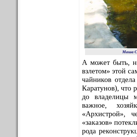
Маша Со
А может быть, 
взлетом» этой с
чайников отдела
Каратунов), что 
до владелицы м
важное, хозяй
«Архистрой», ч
«заказов» потекл
рода реконструк