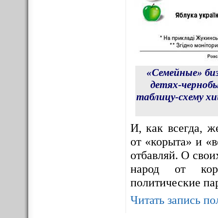
«Семейные» би
детях-чернобы
таблицу-схему х
И, как всегда, 
от «корыта» и «в
отбавляй. О сво
народ от корр
политические па
Читать запись по