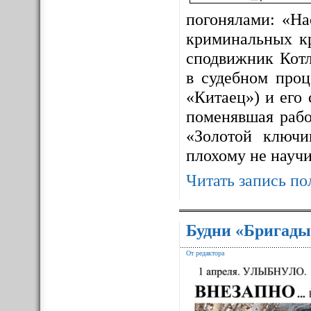
погонялами: «На
криминальных к
сподвижник Котл
в судебном про
«Китаец») и его
поменявшая рабо
«Золотой ключ
плохому не науч
Читать запись по
Будни «Бригады
От редактора