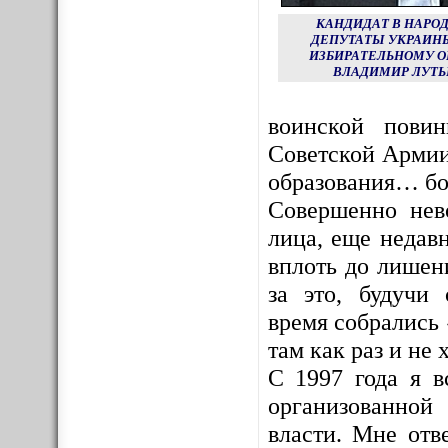
КАНДИДАТ В НАРО
ДЕПУТАТЫ УКРАИНЫ
ИЗБИРАТЕЛЬНОМУ О
ВЛАДИМИР ЛУТЬ
воинской пови
Советской Армии
образования… бо
Совершенно нев
лица, еще недав
вплоть до лишен
за это, будучи
время собрались 
там как раз и не х
С 1997 года я в
организованной
власти. Мне отв