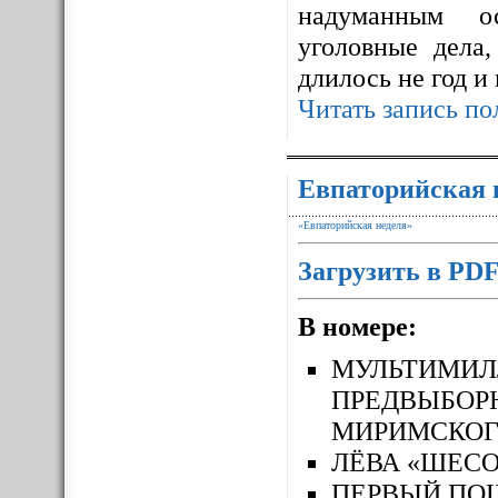
надуманным ос
уголовные дела,
длилось не год и
Читать запись по
Евпаторийская 
«Евпаторийская неделя»
Загрузить в PD
В номере:
МУЛЬТИМ
ПРЕДВЫБОР
МИРИМСКОГ
ЛЁВА «ШЕСО
ПЕРВЫЙ П