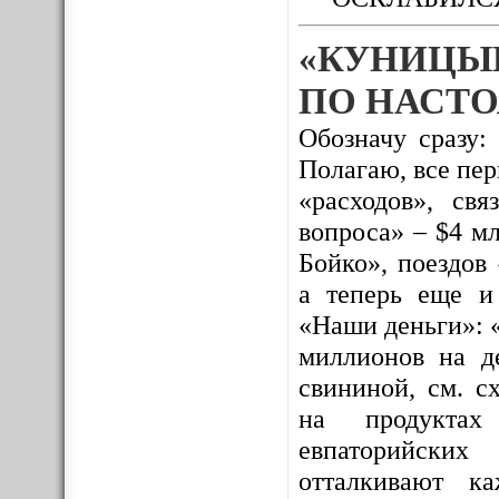
«КУНИЦЫ
ПО НАСТО
Обозначу сразу:
Полагаю, все пе
«расходов», св
вопроса» – $4 м
Бойко», поездов
а теперь еще и
«Наши деньги»: 
миллионов на де
свининой, см. с
на продуктах 
евпаторийских
отталкивают к