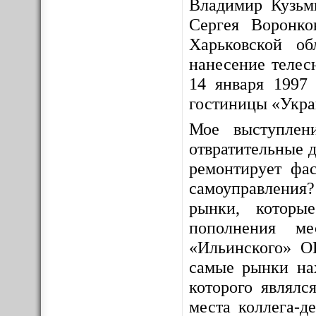
Владимир Кузьм
Сергея Воронко
Харьковской о
нанесение телес
14 января 1997 
гостиницы «Укра
Мое выступлен
отвратительные д
ремонтирует фас
самоуправления
рынки, которы
пополнения ме
«Ильинского» О
самые рынки на
которого являлс
места коллега-д