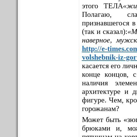
этого ТЕЛА
«жи
Полагаю, сла
признавшегося в
(так и сказал):
«М
наверное, мужс
http://e-times.co
volshebnik-iz-go
касается его личн
конце концов, с
наличия элемен
архитектуре и д
фигуре. Чем, кр
горожанам?
Может быть «зюг
брюками и, мо
пятницам на корт