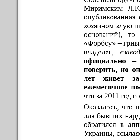
Миримским Л.Ю
опубликованная 
хозяином злую шу
оснований), то
«Форбсу» – грив
владелец
«заво
официально – 
поверить, но о
лет живет за
ежемесячное по
что за 2011 год 
Оказалось, что 
для бывших нар
обратился в ап
Украины, ссылая