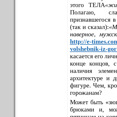
этого ТЕЛА
«жи
Полагаю, сла
признавшегося в
(так и сказал):
«М
наверное, мужс
http://e-times.co
volshebnik-iz-go
касается его личн
конце концов, с
наличия элемен
архитектуре и д
фигуре. Чем, кр
горожанам?
Может быть «зюг
брюками и, мо
пятницам на корт