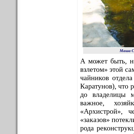
Маша Со
А может быть, 
взлетом» этой с
чайников отдела
Каратунов), что 
до владелицы м
важное, хозяй
«Архистрой», ч
«заказов» потекл
рода реконструк