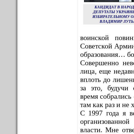
КАНДИДАТ В НАРО
ДЕПУТАТЫ УКРАИНЫ
ИЗБИРАТЕЛЬНОМУ О
ВЛАДИМИР ЛУТЬ
воинской пови
Советской Армии
образования… бо
Совершенно нев
лица, еще недав
вплоть до лишен
за это, будучи
время собрались 
там как раз и не х
С 1997 года я в
организованной
власти. Мне отв