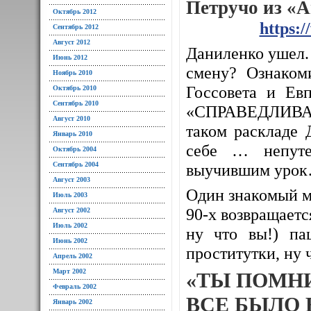
Петручо из «
Октябрь 2012
https:
Сентябрь 2012
Август 2012
Даниленко ушел. 
Июнь 2012
смену? Ознаком
Ноябрь 2010
Госсовета и Евп
Октябрь 2010
Сентябрь 2010
«СПРАВЕДЛИВАЯ
Август 2010
таком раскладе 
Январь 2010
себе … непуте
Октябрь 2004
Сентябрь 2004
выучившим уро
Август 2003
Один знакомый м
Июль 2003
90-х возвращается
Август 2002
Июль 2002
ну что вы!) па
Июнь 2002
проститутки, ну 
Апрель 2002
Март 2002
«ТЫ ПОМН
Февраль 2002
ВСЕ БЫЛО 
Январь 2002