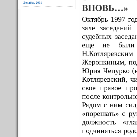
Декабрь 2001
ВНОВЬ…»
Октябрь 1997 год
зале заседаний
судебных заседа
еще не были и
Н.Котляревским
Жеронкиным, под
Юрия Чепурко (в
Котляревский, ч
свое правое про
после контрольно
Рядом с ним сид
«порешать» с ру
должность «гл
подчиняться родс