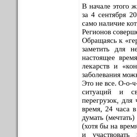
В начале этого 
за 4 сентября 2
само наличие ко
Регионов соверш
Обращаясь к «ге
заметить для н
настоящее врем
лекарств и «кон
заболевания мож
Это не все. О-о-
ситуаций и св
перегрузок, для 
время, 24 часа 
думать (мечтать)
(хотя бы на врем
и участвовать 