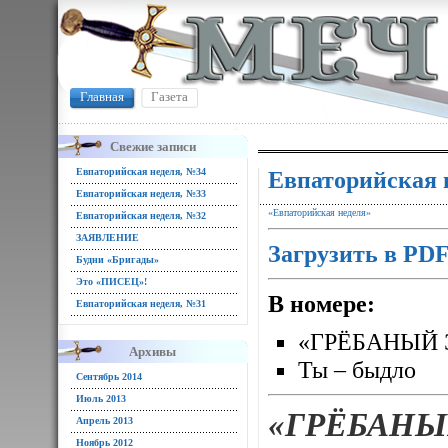
Главная
Газета
Свежие записи
Евпаторийская неделя, №34
Евпаторийская 
Евпаторийская неделя, №33
«Евпаторийская неделя»
Евпаторийская неделя, №32
ЗАЯВЛЕНИЕ
Загрузить в PD
Будни «Бригады»
Это «ПИСЕЦ»!
В номере:
Евпаторийская неделя, №31
«ГРЁБАНЫЙ 
Архивы
Ты – быдло
Сентябрь 2014
Июль 2013
«ГРЁБАНЫ
Апрель 2013
Ноябрь 2012