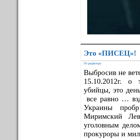
Это «ПИСЕЦ»!
От редактора
Выбросив не вет
15.10.2012г. о
убийцы, это ден
все равно … взд
Украины проб
Миримский Лев
уголовным дело
прокуроры и мил