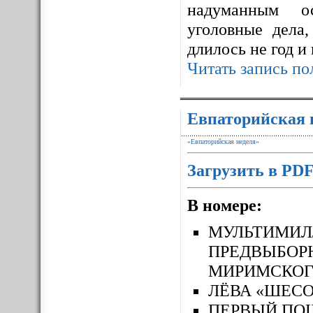
надуманным ос
уголовные дела,
длилось не год и
Читать запись по
Евпаторийская 
«Евпаторийская неделя»
Загрузить в PD
В номере:
МУЛЬТИМ
ПРЕДВЫБОР
МИРИМСКОГ
ЛЁВА «ШЕСО
ПЕРВЫЙ П