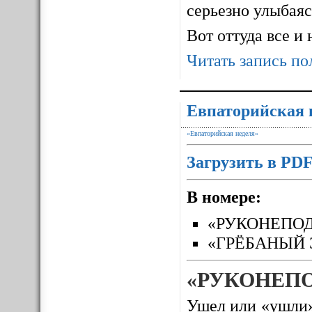
серьезно улыбаясь
Вот оттуда все и
Читать запись по
Евпаторийская 
«Евпаторийская неделя»
Загрузить в PD
В номере:
«РУКОНЕПО
«ГРЁБАНЫЙ 
«РУКОНЕП
Ушел или «ушли»