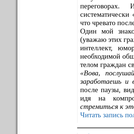
переговорах. 
систематически 
что чревато посл
Один мой знак
(уважаю этих гра
интеллект, юмо
необходимой общ
телом граждан св
«Вова, послуша
заработаешь и 
после паузы, ви
идя на компр
стремиться к эт
Читать запись по