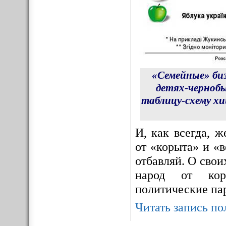
«Семейные» би
детях-чернобы
таблицу-схему х
И, как всегда, 
от «корыта» и «в
отбавляй. О сво
народ от корр
политические па
Читать запись по