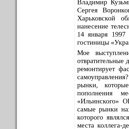
Владимир Кузьм
Сергея Воронко
Харьковской о
нанесение телес
14 января 1997 
гостиницы «Укра
Мое выступлен
отвратительные д
ремонтирует фас
самоуправления
рынки, которы
пополнения ме
«Ильинского» О
самые рынки на
которого являлс
места коллега-д