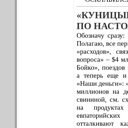
«КУНИЦЫ
ПО НАСТО
Обозначу сразу:
Полагаю, все пе
«расходов», св
вопроса» – $4 м
Бойко», поездов
а теперь еще и
«Наши деньги»: 
миллионов на де
свининой, см. с
на продуктах 
евпаторийских
отталкивают к