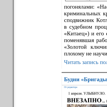
погонялами: «На
криминальных к
сподвижник Котл
в судебном про
«Китаец») и его
поменявшая рабо
«Золотой ключ
плохому не науч
Читать запись по
Будни «Бригады
От редактора