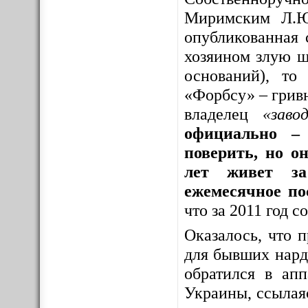
Миримским Л.Ю
опубликованная 
хозяином злую шу
оснований), то
«Форбсу» – грив
владелец
«заво
официально – 
поверить, но о
лет живет за
ежемесячное по
что за 2011 год 
Оказалось, что 
для бывших нар
обратился в ап
Украины, ссылая