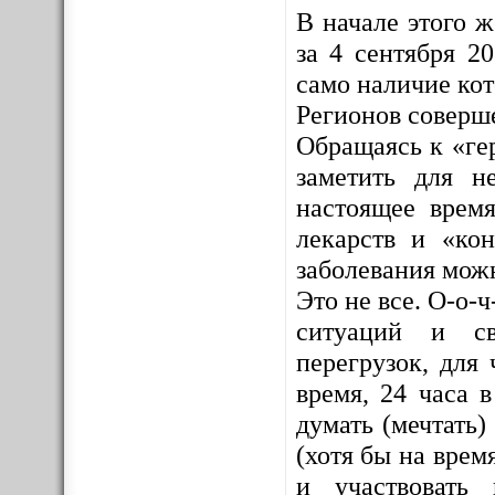
В начале этого 
за 4 сентября 2
само наличие ко
Регионов соверш
Обращаясь к «ге
заметить для н
настоящее врем
лекарств и «кон
заболевания мож
Это не все. О-о-
ситуаций и св
перегрузок, для 
время, 24 часа 
думать (мечтать)
(хотя бы на врем
и участвовать 