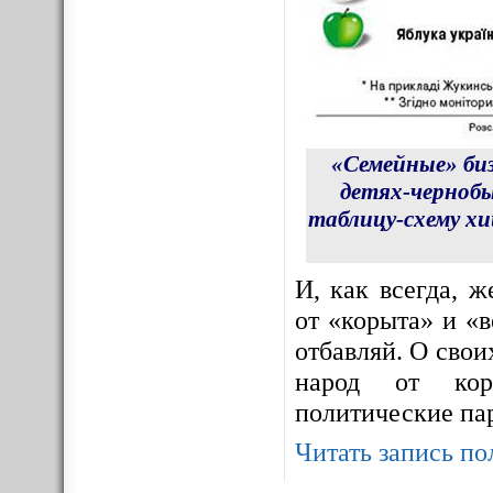
«Семейные» би
детях-чернобы
таблицу-схему х
И, как всегда, 
от «корыта» и «в
отбавляй. О сво
народ от корр
политические па
Читать запись по