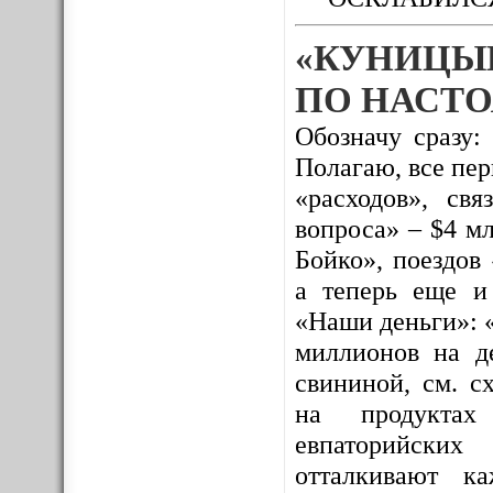
«КУНИЦЫ
ПО НАСТО
Обозначу сразу:
Полагаю, все пе
«расходов», св
вопроса» – $4 м
Бойко», поездов
а теперь еще и
«Наши деньги»: 
миллионов на де
свининой, см. с
на продуктах 
евпаторийских
отталкивают к