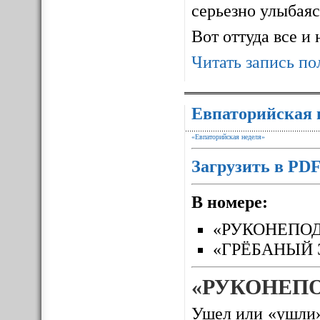
серьезно улыбаясь
Вот оттуда все и
Читать запись по
Евпаторийская 
«Евпаторийская неделя»
Загрузить в PD
В номере:
«РУКОНЕПО
«ГРЁБАНЫЙ 
«РУКОНЕП
Ушел или «ушли»