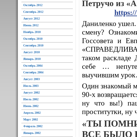
Петручо из «
Октябрь 2012
https:
Сентябрь 2012
Август 2012
Даниленко ушел. 
Июнь 2012
смену? Ознаком
Ноябрь 2010
Госсовета и Евп
Октябрь 2010
Сентябрь 2010
«СПРАВЕДЛИВАЯ
Август 2010
таком раскладе 
Январь 2010
себе … непуте
Октябрь 2004
Сентябрь 2004
выучившим уро
Август 2003
Один знакомый м
Июль 2003
90-х возвращается
Август 2002
Июль 2002
ну что вы!) па
Июнь 2002
проститутки, ну 
Апрель 2002
Март 2002
«ТЫ ПОМН
Февраль 2002
ВСЕ БЫЛО 
Январь 2002