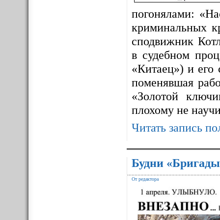
погонялами: «На
криминальных к
сподвижник Котл
в судебном про
«Китаец») и его
поменявшая рабо
«Золотой ключ
плохому не науч
Читать запись по
Будни «Бригады
От редактора