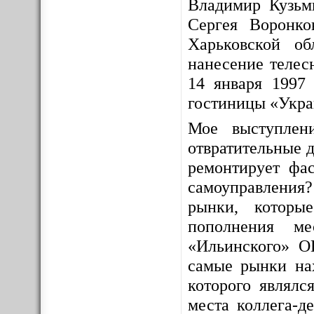
Владимир Кузьм
Сергея Воронко
Харьковской о
нанесение телес
14 января 1997 
гостиницы «Укра
Мое выступлен
отвратительные д
ремонтирует фас
самоуправления
рынки, которы
пополнения ме
«Ильинского» О
самые рынки на
которого являлс
места коллега-д