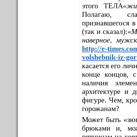
этого ТЕЛА
«жи
Полагаю, сла
признавшегося в
(так и сказал):
«М
наверное, мужс
http://e-times.co
volshebnik-iz-go
касается его личн
конце концов, с
наличия элемен
архитектуре и д
фигуре. Чем, кр
горожанам?
Может быть «зюг
брюками и, мо
пятницам на корт