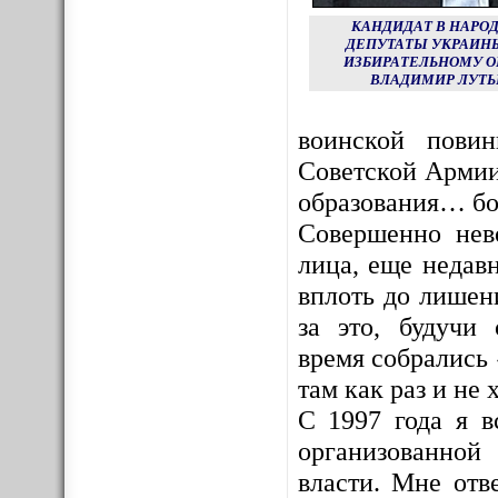
КАНДИДАТ В НАРО
ДЕПУТАТЫ УКРАИНЫ
ИЗБИРАТЕЛЬНОМУ О
ВЛАДИМИР ЛУТЬ
воинской пови
Советской Армии
образования… бо
Совершенно нев
лица, еще недав
вплоть до лишен
за это, будучи
время собрались 
там как раз и не х
С 1997 года я в
организованной
власти. Мне отв