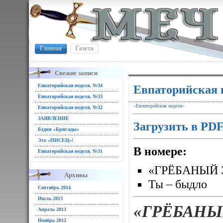
Главная
Газета
Свежие записи
Евпаторийская неделя, №34
Евпаторийская 
Евпаторийская неделя, №33
«Евпаторийская неделя»
Евпаторийская неделя, №32
ЗАЯВЛЕНИЕ
Загрузить в PD
Будни «Бригады»
Это «ПИСЕЦ»!
В номере:
Евпаторийская неделя, №31
«ГРЁБАНЫЙ 
Архивы
Ты – быдло
Сентябрь 2014
Июль 2013
«ГРЁБАНЫ
Апрель 2013
Ноябрь 2012