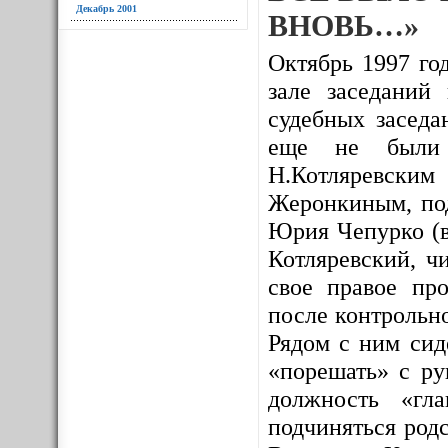
Декабрь 2001
ВНОВЬ…»
Октябрь 1997 год
зале заседаний
судебных заседа
еще не были и
Н.Котляревским
Жеронкиным, под
Юрия Чепурко (в
Котляревский, ч
свое правое про
после контрольно
Рядом с ним сид
«порешать» с ру
должность «гл
подчиняться родс