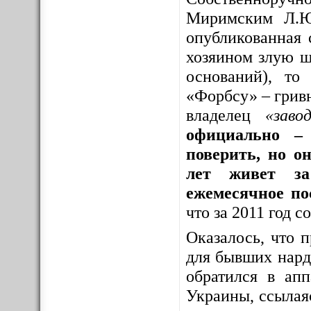
Миримским Л.Ю
опубликованная 
хозяином злую шу
оснований), то
«Форбсу» – грив
владелец
«заво
официально – 
поверить, но о
лет живет за
ежемесячное по
что за 2011 год 
Оказалось, что 
для бывших нар
обратился в ап
Украины, ссылая