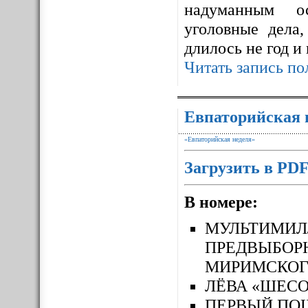
надуманным ос
уголовные дела,
длилось не год и
Читать запись по
Евпаторийская 
«Евпаторийская неделя»
Загрузить в PD
В номере:
МУЛЬТИМ
ПРЕДВЫБОР
МИРИМСКОГ
ЛЁВА «ШЕСО
ПЕРВЫЙ П