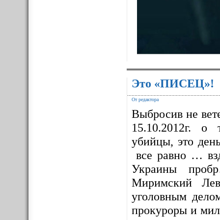
Это «ПИСЕЦ»!
От редактора
Выбросив не вет
15.10.2012г. о
убийцы, это ден
все равно … взд
Украины проб
Миримский Лев
уголовным дело
прокуроры и мил