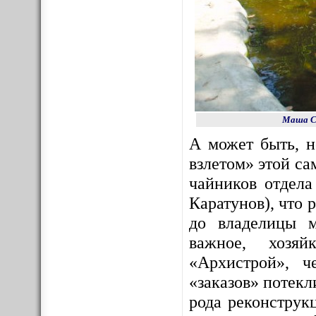
Маша Со
А может быть, 
взлетом» этой с
чайников отдела
Каратунов), что 
до владелицы м
важное, хозяй
«Архистрой», ч
«заказов» потекл
рода реконструк