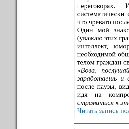
переговорах. 
систематически 
что чревато посл
Один мой знак
(уважаю этих гра
интеллект, юмо
необходимой общ
телом граждан св
«Вова, послуша
заработаешь и 
после паузы, ви
идя на компр
стремиться к эт
Читать запись по