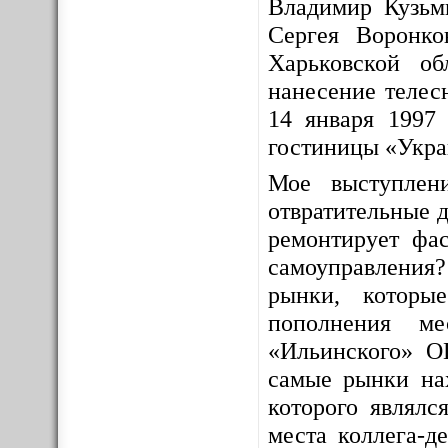
Владимир Кузьм
Сергея Воронко
Харьковской о
нанесение телес
14 января 1997 
гостиницы «Укра
Мое выступлен
отвратительные д
ремонтирует фас
самоуправления
рынки, которы
пополнения ме
«Ильинского» О
самые рынки на
которого являлс
места коллега-д