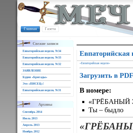
Главная
Газета
Свежие записи
Евпаторийская неделя, №34
Евпаторийская 
Евпаторийская неделя, №33
«Евпаторийская неделя»
Евпаторийская неделя, №32
ЗАЯВЛЕНИЕ
Загрузить в PD
Будни «Бригады»
Это «ПИСЕЦ»!
В номере:
Евпаторийская неделя, №31
«ГРЁБАНЫЙ 
Архивы
Ты – быдло
Сентябрь 2014
Июль 2013
«ГРЁБАНЫ
Апрель 2013
Ноябрь 2012