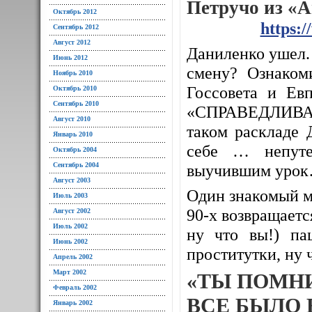
Петручо из «
Октябрь 2012
https:
Сентябрь 2012
Август 2012
Даниленко ушел. 
Июнь 2012
смену? Ознаком
Ноябрь 2010
Госсовета и Евп
Октябрь 2010
Сентябрь 2010
«СПРАВЕДЛИВАЯ
Август 2010
таком раскладе 
Январь 2010
себе … непуте
Октябрь 2004
Сентябрь 2004
выучившим уро
Август 2003
Один знакомый м
Июль 2003
90-х возвращается
Август 2002
Июль 2002
ну что вы!) па
Июнь 2002
проститутки, ну 
Апрель 2002
Март 2002
«ТЫ ПОМН
Февраль 2002
ВСЕ БЫЛО 
Январь 2002