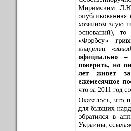
Миримским Л.Ю
опубликованная 
хозяином злую шу
оснований), то
«Форбсу» – грив
владелец
«заво
официально – 
поверить, но о
лет живет за
ежемесячное по
что за 2011 год 
Оказалось, что 
для бывших нар
обратился в ап
Украины, ссылая