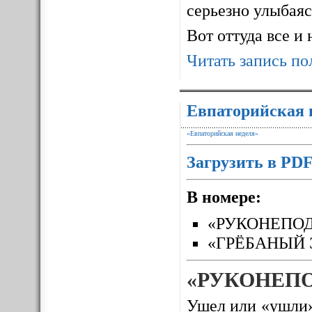
серьезно улыбаясь
Вот оттуда все и
Читать запись по
Евпаторийская 
«Евпаторийская неделя»
Загрузить в PD
В номере:
«РУКОНЕПО
«ГРЁБАНЫЙ 
«РУКОНЕП
Ушел или «ушли»