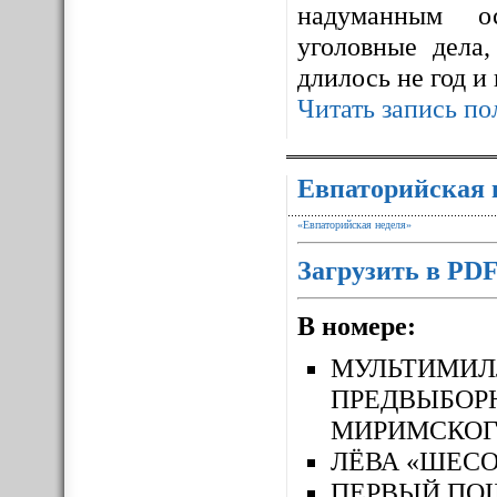
надуманным ос
уголовные дела,
длилось не год и
Читать запись по
Евпаторийская 
«Евпаторийская неделя»
Загрузить в PD
В номере:
МУЛЬТИМ
ПРЕДВЫБОР
МИРИМСКОГ
ЛЁВА «ШЕСО
ПЕРВЫЙ П