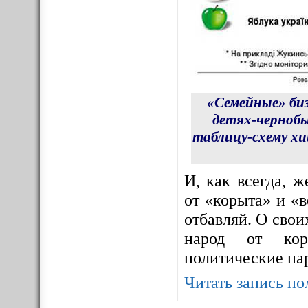
«Семейные» би
детях-чернобы
таблицу-схему х
И, как всегда, 
от «корыта» и «в
отбавляй. О сво
народ от корр
политические па
Читать запись по