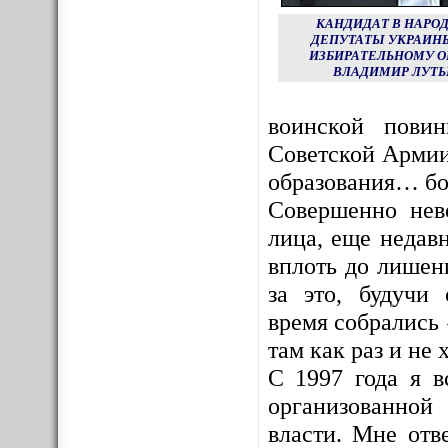
КАНДИДАТ В НАРО
ДЕПУТАТЫ УКРАИНЫ
ИЗБИРАТЕЛЬНОМУ О
ВЛАДИМИР ЛУТЬ
воинской пови
Советской Армии
образования… бо
Совершенно нев
лица, еще недав
вплоть до лишен
за это, будучи
время собрались 
там как раз и не х
С 1997 года я в
организованной
власти. Мне отв