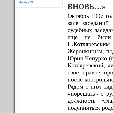
Декабрь 2001
ВНОВЬ…»
Октябрь 1997 год
зале заседаний
судебных заседа
еще не были и
Н.Котляревским
Жеронкиным, под
Юрия Чепурко (в
Котляревский, ч
свое правое про
после контрольно
Рядом с ним сид
«порешать» с ру
должность «гл
подчиняться родс