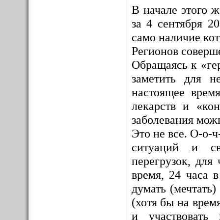
В начале этого 
за 4 сентября 2
само наличие ко
Регионов соверш
Обращаясь к «ге
заметить для н
настоящее врем
лекарств и «кон
заболевания мож
Это не все. О-о-
ситуаций и св
перегрузок, для 
время, 24 часа 
думать (мечтать)
(хотя бы на врем
и участвовать 