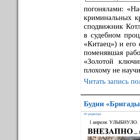
погонялами: «На
криминальных к
сподвижник Котл
в судебном про
«Китаец») и его
поменявшая рабо
«Золотой ключ
плохому не науч
Читать запись по
Будни «Бригады
От редактора