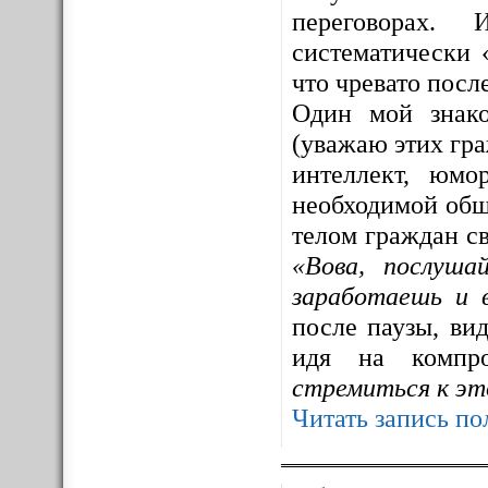
переговорах. 
систематически 
что чревато посл
Один мой знак
(уважаю этих гра
интеллект, юмо
необходимой общ
телом граждан св
«Вова, послуша
заработаешь и 
после паузы, ви
идя на компр
стремиться к эт
Читать запись по