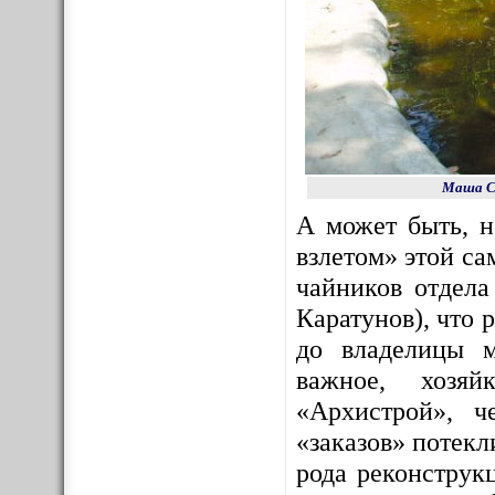
Маша Со
А может быть, 
взлетом» этой с
чайников отдела
Каратунов), что 
до владелицы м
важное, хозяй
«Архистрой», ч
«заказов» потекл
рода реконструк