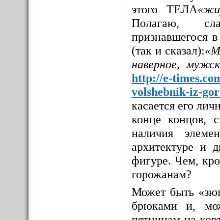
этого ТЕЛА
«жи
Полагаю, сла
признавшегося в
(так и сказал):
«М
наверное, мужс
http://e-times.co
volshebnik-iz-go
касается его личн
конце концов, с
наличия элемен
архитектуре и д
фигуре. Чем, кр
горожанам?
Может быть «зюг
брюками и, мо
пятницам на корт