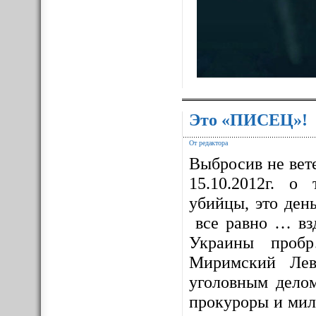
Это «ПИСЕЦ»!
От редактора
Выбросив не вет
15.10.2012г. о
убийцы, это ден
все равно … взд
Украины проб
Миримский Лев
уголовным дело
прокуроры и мил