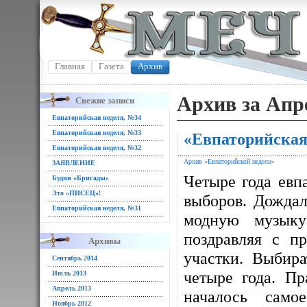
Главная
Газета
Архив
Архив за Апр
Свежие записи
Евпаторийская неделя, №34
Евпаторийская неделя, №33
«Евпаторийская
Евпаторийская неделя, №32
Архив «Евпаторийской недели»
ЗАЯВЛЕНИЕ
Четыре года евп
Будни «Бригады»
Это «ПИСЕЦ»!
выборов. Дождал
Евпаторийская неделя, №31
модную музыку
поздравляя с пр
Архивы
участки. Выбир
Сентябрь 2014
четыре года. Пр
Июль 2013
Апрель 2013
началось само
Ноябрь 2012