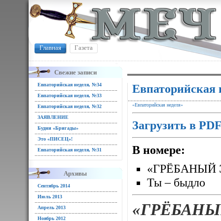
Главная
Газета
Свежие записи
Евпаторийская неделя, №34
Евпаторийская 
Евпаторийская неделя, №33
«Евпаторийская неделя»
Евпаторийская неделя, №32
ЗАЯВЛЕНИЕ
Загрузить в PD
Будни «Бригады»
Это «ПИСЕЦ»!
В номере:
Евпаторийская неделя, №31
«ГРЁБАНЫЙ 
Архивы
Ты – быдло
Сентябрь 2014
Июль 2013
«ГРЁБАНЫ
Апрель 2013
Ноябрь 2012