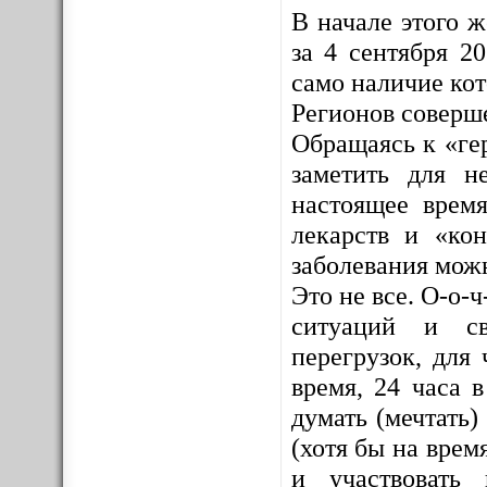
В начале этого 
за 4 сентября 2
само наличие ко
Регионов соверш
Обращаясь к «ге
заметить для н
настоящее врем
лекарств и «кон
заболевания мож
Это не все. О-о-
ситуаций и св
перегрузок, для 
время, 24 часа 
думать (мечтать)
(хотя бы на врем
и участвовать 