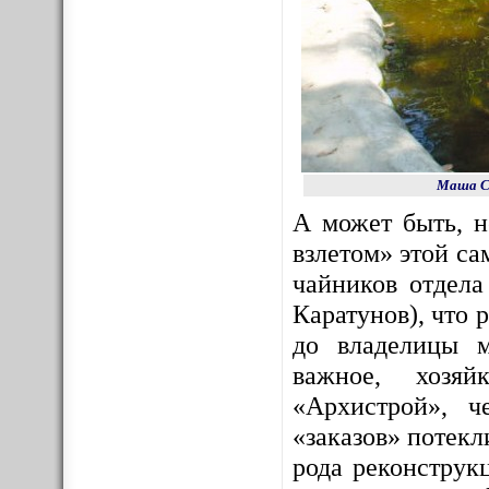
Маша Со
А может быть, 
взлетом» этой с
чайников отдела
Каратунов), что 
до владелицы м
важное, хозяй
«Архистрой», ч
«заказов» потекл
рода реконструк