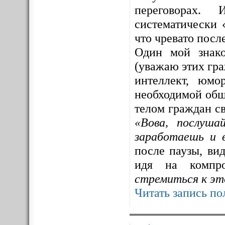
переговорах. 
систематически 
что чревато посл
Один мой знак
(уважаю этих гра
интеллект, юмо
необходимой общ
телом граждан св
«Вова, послуша
заработаешь и 
после паузы, ви
идя на компр
стремиться к эт
Читать запись по