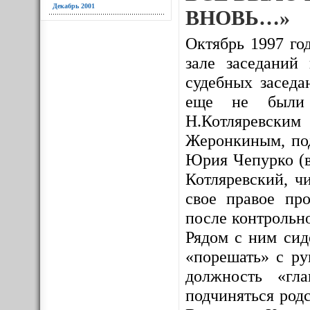
Декабрь 2001
ВНОВЬ…»
Октябрь 1997 год
зале заседаний
судебных заседа
еще не были и
Н.Котляревским
Жеронкиным, под
Юрия Чепурко (в
Котляревский, ч
свое правое про
после контрольно
Рядом с ним сид
«порешать» с ру
должность «гл
подчиняться родс