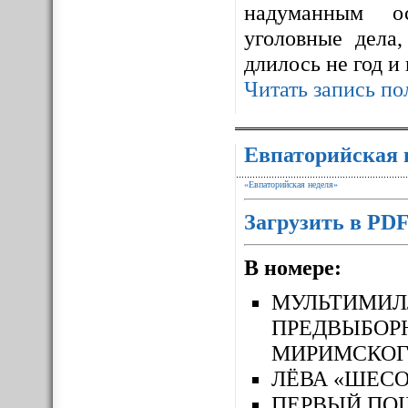
надуманным ос
уголовные дела,
длилось не год и
Читать запись по
Евпаторийская 
«Евпаторийская неделя»
Загрузить в PD
В номере:
МУЛЬТИМ
ПРЕДВЫБОР
МИРИМСКОГ
ЛЁВА «ШЕСО
ПЕРВЫЙ П