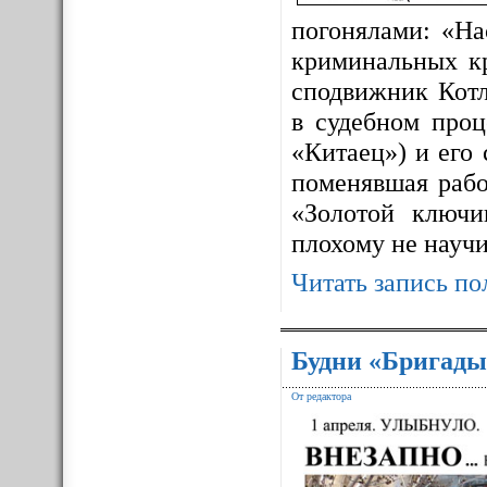
погонялами: «На
криминальных к
сподвижник Котл
в судебном про
«Китаец») и его
поменявшая рабо
«Золотой ключ
плохому не науч
Читать запись по
Будни «Бригады
От редактора