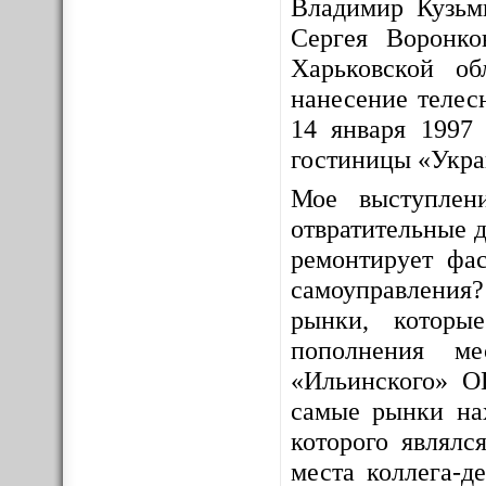
Владимир Кузьм
Сергея Воронко
Харьковской о
нанесение телес
14 января 1997 
гостиницы «Укра
Мое выступлен
отвратительные д
ремонтирует фас
самоуправления
рынки, которы
пополнения ме
«Ильинского» О
самые рынки на
которого являлс
места коллега-д