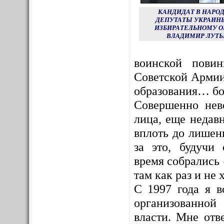
КАНДИДАТ В НАРО
ДЕПУТАТЫ УКРАИНЫ
ИЗБИРАТЕЛЬНОМУ О
ВЛАДИМИР ЛУТЬ
воинской пови
Советской Армии
образования… бо
Совершенно нев
лица, еще недав
вплоть до лишен
за это, будучи
время собрались 
там как раз и не х
С 1997 года я в
организованной
власти. Мне отв