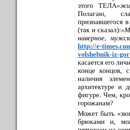
этого ТЕЛА
«жи
Полагаю, сла
признавшегося в
(так и сказал):
«М
наверное, мужс
http://e-times.co
volshebnik-iz-go
касается его личн
конце концов, с
наличия элемен
архитектуре и д
фигуре. Чем, кр
горожанам?
Может быть «зюг
брюками и, мо
пятницам на корт