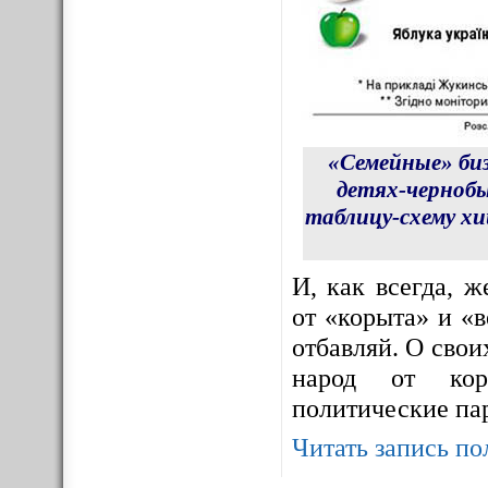
«Семейные» би
детях-чернобы
таблицу-схему х
И, как всегда, 
от «корыта» и «в
отбавляй. О сво
народ от корр
политические па
Читать запись по