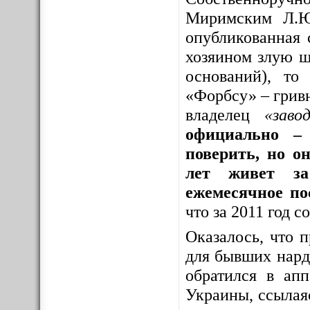
Миримским Л.Ю
опубликованная 
хозяином злую шу
оснований), то
«Форбсу» – грив
владелец
«заво
официально – 
поверить, но о
лет живет за
ежемесячное по
что за 2011 год 
Оказалось, что 
для бывших нар
обратился в ап
Украины, ссылая