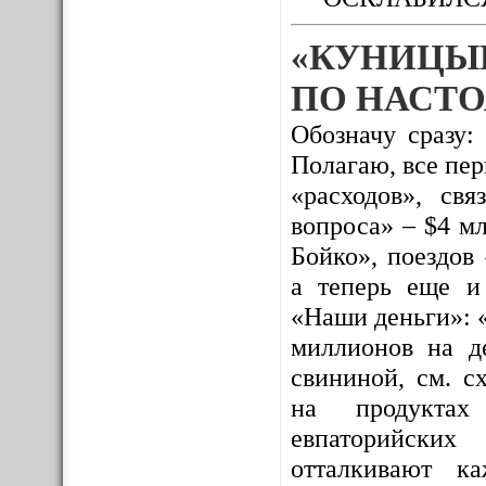
«КУНИЦЫ
ПО НАСТО
Обозначу сразу:
Полагаю, все пе
«расходов», св
вопроса» – $4 м
Бойко», поездов
а теперь еще и
«Наши деньги»: 
миллионов на де
свининой, см. с
на продуктах 
евпаторийских
отталкивают к