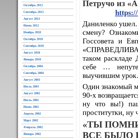
Петручо из «
Октябрь 2012
https:
Сентябрь 2012
Август 2012
Даниленко ушел. 
Июнь 2012
смену? Ознаком
Ноябрь 2010
Госсовета и Евп
Октябрь 2010
Сентябрь 2010
«СПРАВЕДЛИВАЯ
Август 2010
таком раскладе 
Январь 2010
себе … непуте
Октябрь 2004
Сентябрь 2004
выучившим уро
Август 2003
Один знакомый м
Июль 2003
90-х возвращается
Август 2002
Июль 2002
ну что вы!) па
Июнь 2002
проститутки, ну 
Апрель 2002
Март 2002
«ТЫ ПОМН
Февраль 2002
ВСЕ БЫЛО 
Январь 2002