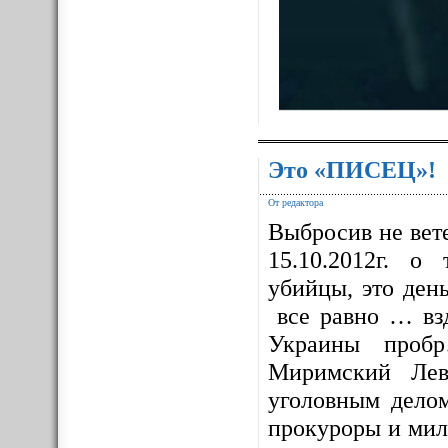
Это «ПИСЕЦ»!
От редактора
Выбросив не вет
15.10.2012г. о
убийцы, это ден
все равно … взд
Украины проб
Миримский Лев
уголовным дело
прокуроры и мил