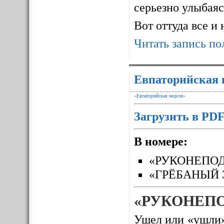
серьезно улыбаясь
Вот оттуда все и
Читать запись по
Евпаторийская 
«Евпаторийская неделя»
Загрузить в PD
В номере:
«РУКОНЕПО
«ГРЁБАНЫЙ 
«РУКОНЕП
Ушел или «ушли»