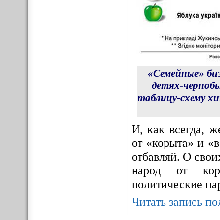
«Семейные» би
детях-чернобы
таблицу-схему х
И, как всегда, 
от «корыта» и «в
отбавляй. О сво
народ от корр
политические па
Читать запись по