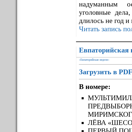
надуманным ос
уголовные дела,
длилось не год и
Читать запись по
Евпаторийская 
«Евпаторийская неделя»
Загрузить в PD
В номере:
МУЛЬТИМ
ПРЕДВЫБОР
МИРИМСКОГ
ЛЁВА «ШЕСО
ПЕРВЫЙ П