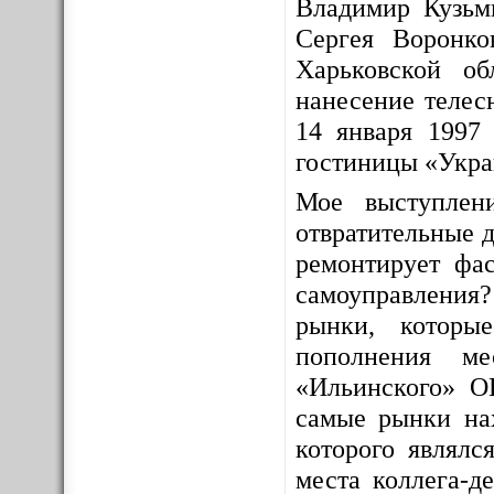
Владимир Кузьм
Сергея Воронко
Харьковской о
нанесение телес
14 января 1997 
гостиницы «Укра
Мое выступлен
отвратительные д
ремонтирует фас
самоуправления
рынки, которы
пополнения ме
«Ильинского» О
самые рынки на
которого являлс
места коллега-д