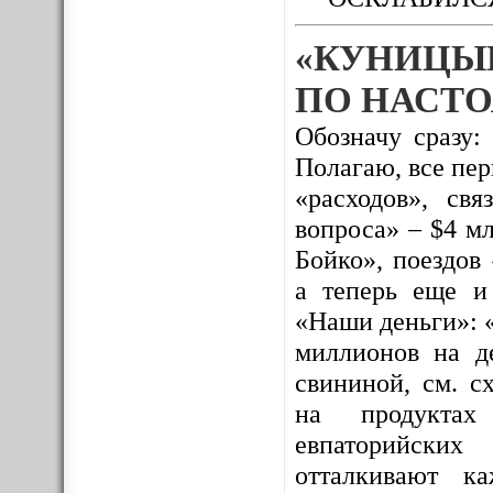
«КУНИЦЫ
ПО НАСТО
Обозначу сразу:
Полагаю, все пе
«расходов», св
вопроса» – $4 м
Бойко», поездов
а теперь еще и
«Наши деньги»: 
миллионов на де
свининой, см. с
на продуктах 
евпаторийских
отталкивают к