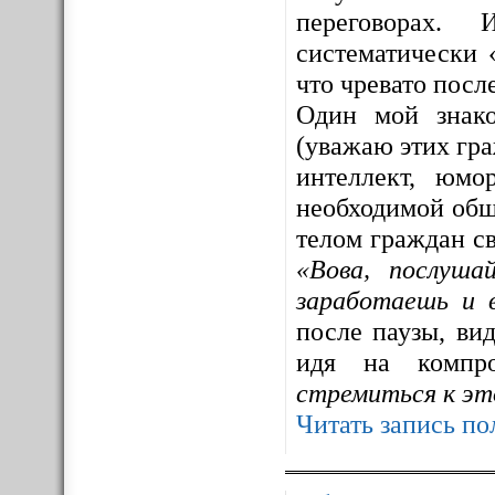
переговорах. 
систематически 
что чревато посл
Один мой знак
(уважаю этих гра
интеллект, юмо
необходимой общ
телом граждан св
«Вова, послуша
заработаешь и 
после паузы, ви
идя на компр
стремиться к эт
Читать запись по