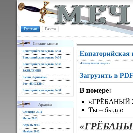
Главная
Газета
Свежие записи
Евпаторийская неделя, №34
Евпаторийская 
Евпаторийская неделя, №33
«Евпаторийская неделя»
Евпаторийская неделя, №32
ЗАЯВЛЕНИЕ
Загрузить в PD
Будни «Бригады»
Это «ПИСЕЦ»!
В номере:
Евпаторийская неделя, №31
«ГРЁБАНЫЙ 
Архивы
Ты – быдло
Сентябрь 2014
Июль 2013
«ГРЁБАНЫ
Апрель 2013
Ноябрь 2012