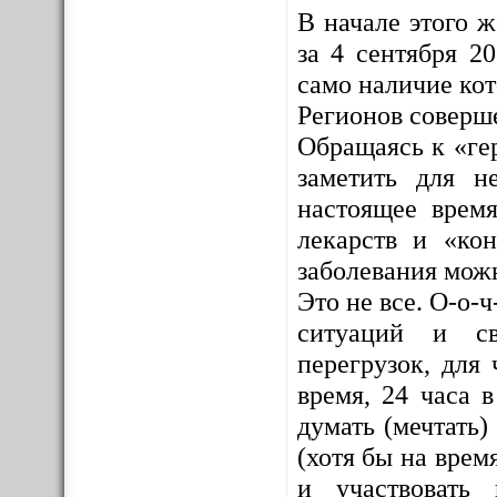
В начале этого 
за 4 сентября 2
само наличие ко
Регионов соверш
Обращаясь к «ге
заметить для н
настоящее врем
лекарств и «кон
заболевания мож
Это не все. О-о-
ситуаций и св
перегрузок, для 
время, 24 часа 
думать (мечтать)
(хотя бы на врем
и участвовать 