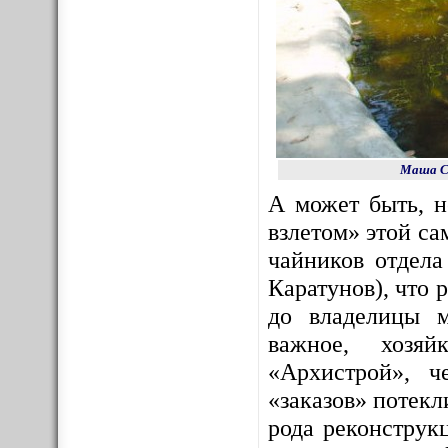
Маша Со
А может быть, 
взлетом» этой с
чайников отдела
Каратунов), что 
до владелицы м
важное, хозяй
«Архистрой», ч
«заказов» потекл
рода реконструк