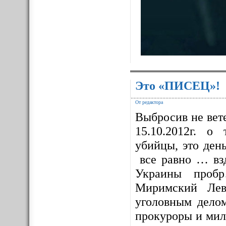
Это «ПИСЕЦ»!
От редактора
Выбросив не вет
15.10.2012г. о
убийцы, это ден
все равно … взд
Украины проб
Миримский Лев
уголовным дело
прокуроры и мил