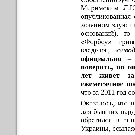
Миримским Л.Ю
опубликованная 
хозяином злую шу
оснований), то
«Форбсу» – грив
владелец
«заво
официально – 
поверить, но о
лет живет за
ежемесячное по
что за 2011 год 
Оказалось, что 
для бывших нар
обратился в ап
Украины, ссылая