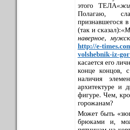
этого ТЕЛА
«жи
Полагаю, сла
признавшегося в
(так и сказал):
«М
наверное, мужс
http://e-times.co
volshebnik-iz-go
касается его личн
конце концов, с
наличия элемен
архитектуре и д
фигуре. Чем, кр
горожанам?
Может быть «зюг
брюками и, мо
пятницам на корт