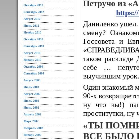
Петручо из «
Октябрь 2012
https:
Сентябрь 2012
Август 2012
Даниленко ушел. 
Июнь 2012
смену? Ознаком
Ноябрь 2010
Госсовета и Евп
Октябрь 2010
Сентябрь 2010
«СПРАВЕДЛИВАЯ
Август 2010
таком раскладе 
Январь 2010
себе … непуте
Октябрь 2004
Сентябрь 2004
выучившим уро
Август 2003
Один знакомый м
Июль 2003
90-х возвращается
Август 2002
Июль 2002
ну что вы!) па
Июнь 2002
проститутки, ну 
Апрель 2002
Март 2002
«ТЫ ПОМН
Февраль 2002
ВСЕ БЫЛО 
Январь 2002