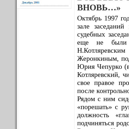
Декабрь 2001
ВНОВЬ…»
Октябрь 1997 год
зале заседаний
судебных заседа
еще не были и
Н.Котляревским
Жеронкиным, под
Юрия Чепурко (в
Котляревский, ч
свое правое про
после контрольно
Рядом с ним сид
«порешать» с ру
должность «гл
подчиняться родс