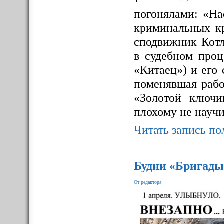
погонялами: «На
криминальных к
сподвижник Котл
в судебном про
«Китаец») и его
поменявшая рабо
«Золотой ключ
плохому не науч
Читать запись по
Будни «Бригады
От редактора