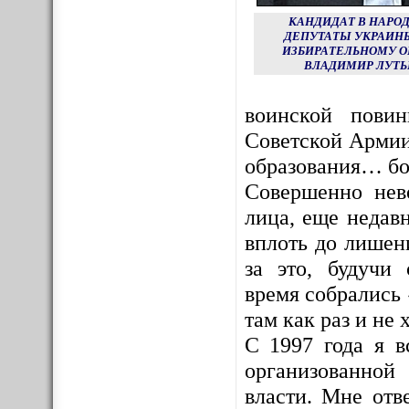
КАНДИДАТ В НАРО
ДЕПУТАТЫ УКРАИНЫ
ИЗБИРАТЕЛЬНОМУ О
ВЛАДИМИР ЛУТЬ
воинской пови
Советской Армии
образования… бо
Совершенно нев
лица, еще недав
вплоть до лишен
за это, будучи
время собрались 
там как раз и не х
С 1997 года я в
организованной
власти. Мне отв