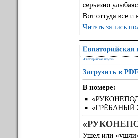
серьезно улыбаясь
Вот оттуда все и
Читать запись по
Евпаторийская 
«Евпаторийская неделя»
Загрузить в PD
В номере:
«РУКОНЕПО
«ГРЁБАНЫЙ 
«РУКОНЕП
Ушел или «ушли»