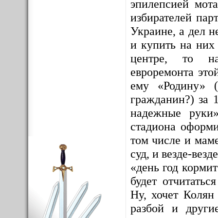
эпилепсией мота
избирателей пар
Украине, а дел н
и купить на них
центре, то на
евроремонта это
ему «Родину» 
гражданин?) за 
надежные руки»
стадиона оформи
том числе и маме
суд, и везде-везд
«день год кормит
будет отчитатьс
Ну, хочет Колян
разбой и другие