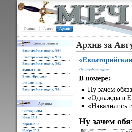
Главная
Газета
Архив
Архив за Авгу
Свежие записи
Евпаторийская неделя, №34
Евпаторийская неделя, №33
«Евпаторийская
Евпаторийская неделя, №32
«Евпаторийская неделя»
ЗАЯВЛЕНИЕ
В номере:
Будни «Бригады»
Это «ПИСЕЦ»!
Ну зачем обяз
Евпаторийская неделя, №31
«Однажды в 
Архивы
«Навалились г
Сентябрь 2014
Июль 2013
Ну зачем обя
Апрель 2013
Ноябрь 2012