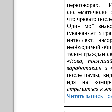
переговорах. 
систематически 
что чревато посл
Один мой знак
(уважаю этих гра
интеллект, юмо
необходимой общ
телом граждан св
«Вова, послуша
заработаешь и 
после паузы, ви
идя на компр
стремиться к эт
Читать запись по