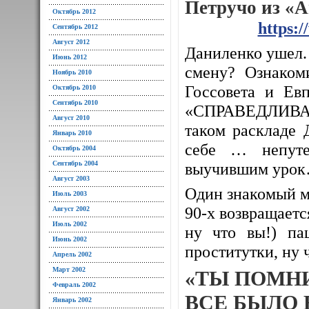
Петручо из «
Октябрь 2012
https:
Сентябрь 2012
Август 2012
Даниленко ушел. 
Июнь 2012
смену? Ознаком
Ноябрь 2010
Госсовета и Евп
Октябрь 2010
Сентябрь 2010
«СПРАВЕДЛИВАЯ
Август 2010
таком раскладе 
Январь 2010
себе … непуте
Октябрь 2004
Сентябрь 2004
выучившим уро
Август 2003
Один знакомый м
Июль 2003
90-х возвращается
Август 2002
Июль 2002
ну что вы!) па
Июнь 2002
проститутки, ну 
Апрель 2002
Март 2002
«ТЫ ПОМН
Февраль 2002
ВСЕ БЫЛО 
Январь 2002