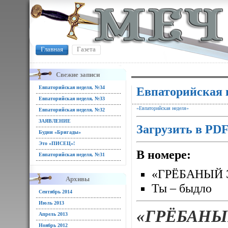
Главная
Газета
Свежие записи
Евпаторийская неделя, №34
Евпаторийская 
Евпаторийская неделя, №33
«Евпаторийская неделя»
Евпаторийская неделя, №32
ЗАЯВЛЕНИЕ
Загрузить в PD
Будни «Бригады»
Это «ПИСЕЦ»!
В номере:
Евпаторийская неделя, №31
«ГРЁБАНЫЙ 
Архивы
Ты – быдло
Сентябрь 2014
Июль 2013
«ГРЁБАНЫ
Апрель 2013
Ноябрь 2012