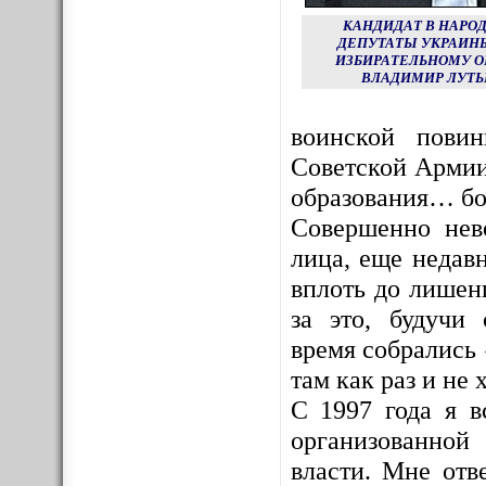
КАНДИДАТ В НАРО
ДЕПУТАТЫ УКРАИНЫ
ИЗБИРАТЕЛЬНОМУ О
ВЛАДИМИР ЛУТЬ
воинской пови
Советской Армии
образования… бо
Совершенно нев
лица, еще недав
вплоть до лишен
за это, будучи
время собрались 
там как раз и не х
С 1997 года я в
организованной
власти. Мне отв