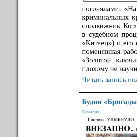
погонялами: «На
криминальных к
сподвижник Котл
в судебном про
«Китаец») и его
поменявшая рабо
«Золотой ключ
плохому не науч
Читать запись по
Будни «Бригады
От редактора