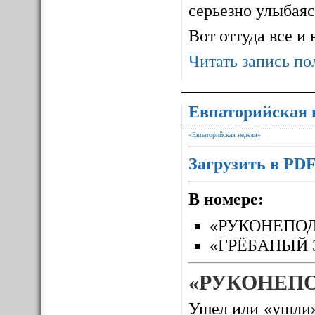
серьезно улыбаясь
Вот оттуда все и
Читать запись по
Евпаторийская 
«Евпаторийская неделя»
Загрузить в PD
В номере:
«РУКОНЕПО
«ГРЁБАНЫЙ 
«РУКОНЕП
Ушел или «ушли»