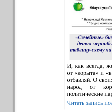
«Семейные» би
детях-чернобы
таблицу-схему х
И, как всегда, 
от «корыта» и «в
отбавляй. О сво
народ от корр
политические па
Читать запись по