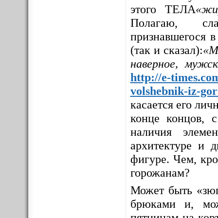
этого ТЕЛА
«жи
Полагаю, сла
признавшегося в
(так и сказал):
«М
наверное, мужс
http://e-times.co
volshebnik-iz-go
касается его личн
конце концов, с
наличия элемен
архитектуре и д
фигуре. Чем, кр
горожанам?
Может быть «зюг
брюками и, мо
пятницам на корт