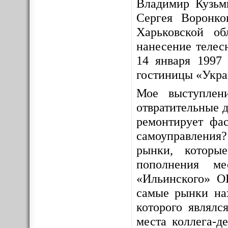
Владимир Кузьм
Сергея Воронко
Харьковской о
нанесение телес
14 января 1997 
гостиницы «Укра
Мое выступлен
отвратительные д
ремонтирует фас
самоуправления
рынки, которы
пополнения ме
«Ильинского» О
самые рынки на
которого являлс
места коллега-д