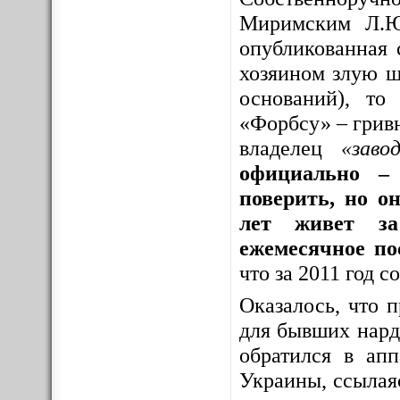
Миримским Л.Ю
опубликованная 
хозяином злую шу
оснований), то
«Форбсу» – грив
владелец
«заво
официально – 
поверить, но о
лет живет за
ежемесячное по
что за 2011 год 
Оказалось, что 
для бывших нар
обратился в ап
Украины, ссылая