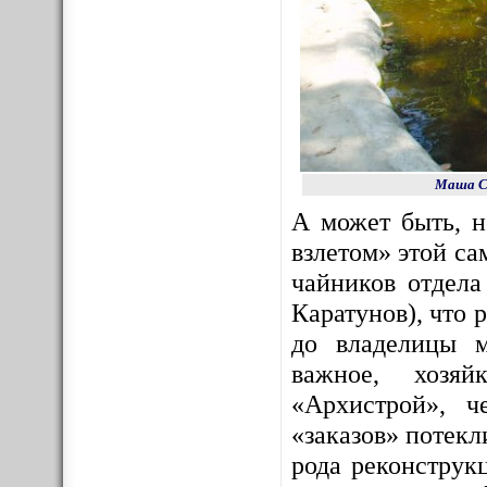
Маша Со
А может быть, 
взлетом» этой с
чайников отдела
Каратунов), что 
до владелицы м
важное, хозяй
«Архистрой», ч
«заказов» потекл
рода реконструк