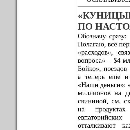
«КУНИЦЫ
ПО НАСТО
Обозначу сразу:
Полагаю, все пе
«расходов», св
вопроса» – $4 м
Бойко», поездов
а теперь еще и
«Наши деньги»: 
миллионов на де
свининой, см. с
на продуктах 
евпаторийских
отталкивают к