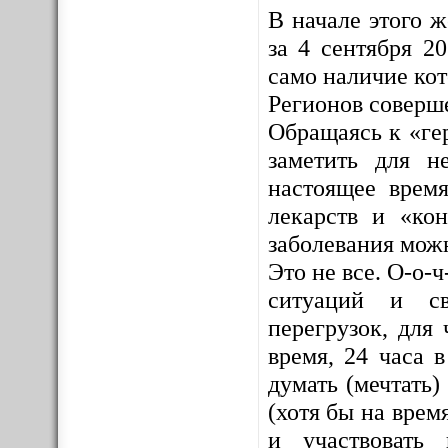
В начале этого 
за 4 сентября 2
само наличие ко
Регионов соверш
Обращаясь к «ге
заметить для н
настоящее врем
лекарств и «кон
заболевания мож
Это не все. О-о-
ситуаций и св
перегрузок, для 
время, 24 часа 
думать (мечтать)
(хотя бы на врем
и участвовать 