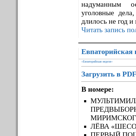
надуманным ос
уголовные дела,
длилось не год и
Читать запись по
Евпаторийская 
«Евпаторийская неделя»
Загрузить в PD
В номере:
МУЛЬТИМ
ПРЕДВЫБОР
МИРИМСКОГ
ЛЁВА «ШЕСО
ПЕРВЫЙ П