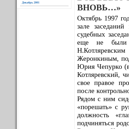
Декабрь 2001
ВНОВЬ…»
Октябрь 1997 год
зале заседаний
судебных заседа
еще не были и
Н.Котляревским
Жеронкиным, под
Юрия Чепурко (в
Котляревский, ч
свое правое про
после контрольно
Рядом с ним сид
«порешать» с ру
должность «гл
подчиняться родс