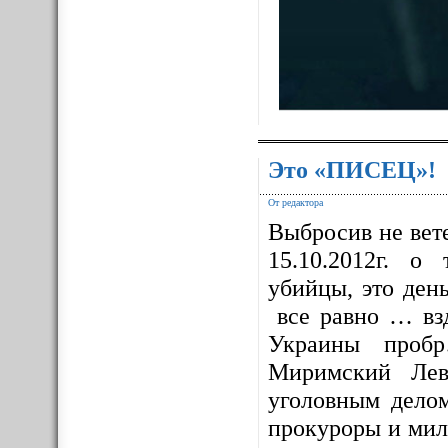
Это «ПИСЕЦ»!
От редактора
Выбросив не вет
15.10.2012г. о
убийцы, это ден
все равно … взд
Украины проб
Миримский Лев
уголовным дело
прокуроры и мил