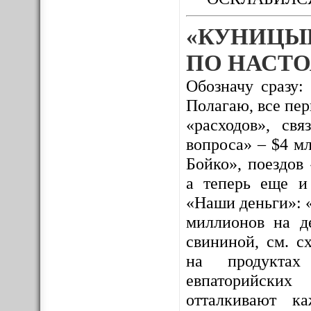
«КУНИЦЫ
ПО НАСТО
Обозначу сразу:
Полагаю, все пе
«расходов», св
вопроса» – $4 м
Бойко», поездов
а теперь еще и
«Наши деньги»: 
миллионов на де
свининой, см. с
на продуктах 
евпаторийских
отталкивают к