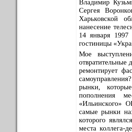
Владимир Кузьм
Сергея Воронко
Харьковской о
нанесение телес
14 января 1997 
гостиницы «Укра
Мое выступлен
отвратительные д
ремонтирует фас
самоуправления
рынки, которы
пополнения ме
«Ильинского» О
самые рынки на
которого являлс
места коллега-д