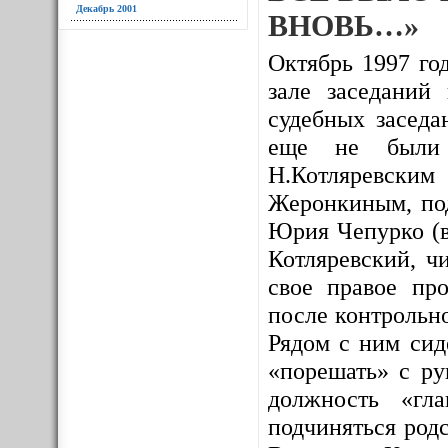
Декабрь 2001
ВНОВЬ…»
Октябрь 1997 год
зале заседаний
судебных заседа
еще не были и
Н.Котляревским
Жеронкиным, под
Юрия Чепурко (в
Котляревский, ч
свое правое про
после контрольно
Рядом с ним сид
«порешать» с ру
должность «гл
подчиняться родс