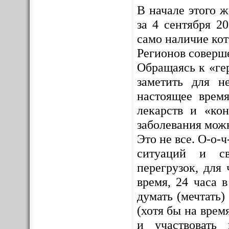
В начале этого 
за 4 сентября 2
само наличие ко
Регионов соверш
Обращаясь к «ге
заметить для н
настоящее врем
лекарств и «кон
заболевания мож
Это не все. О-о-
ситуаций и св
перегрузок, для 
время, 24 часа 
думать (мечтать)
(хотя бы на врем
и участвовать 