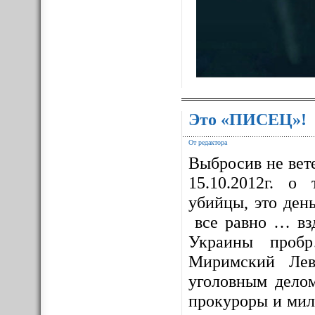
Это «ПИСЕЦ»!
От редактора
Выбросив не вет
15.10.2012г. о
убийцы, это ден
все равно … взд
Украины проб
Миримский Лев
уголовным дело
прокуроры и мил