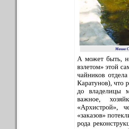
Маша Со
А может быть, 
взлетом» этой с
чайников отдела
Каратунов), что 
до владелицы м
важное, хозяй
«Архистрой», ч
«заказов» потекл
рода реконструк