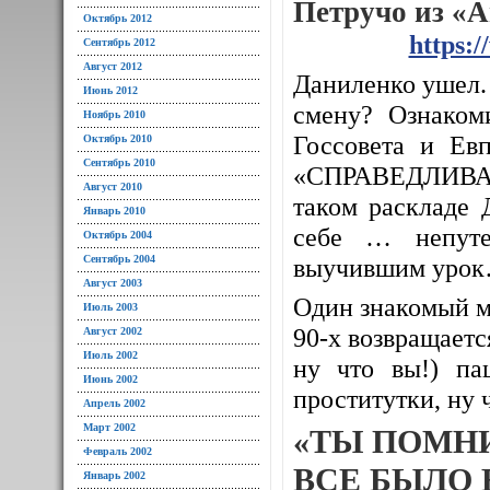
Петручо из «
Октябрь 2012
https:
Сентябрь 2012
Август 2012
Даниленко ушел. 
Июнь 2012
смену? Ознаком
Ноябрь 2010
Госсовета и Евп
Октябрь 2010
Сентябрь 2010
«СПРАВЕДЛИВАЯ
Август 2010
таком раскладе 
Январь 2010
себе … непуте
Октябрь 2004
Сентябрь 2004
выучившим уро
Август 2003
Один знакомый м
Июль 2003
90-х возвращается
Август 2002
Июль 2002
ну что вы!) па
Июнь 2002
проститутки, ну 
Апрель 2002
Март 2002
«ТЫ ПОМН
Февраль 2002
ВСЕ БЫЛО 
Январь 2002