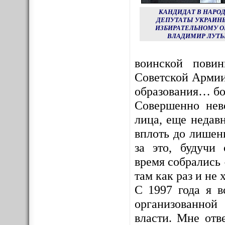
КАНДИДАТ В НАРО
ДЕПУТАТЫ УКРАИНЫ
ИЗБИРАТЕЛЬНОМУ О
ВЛАДИМИР ЛУТЬ
воинской пови
Советской Армии
образования… бо
Совершенно нев
лица, еще недав
вплоть до лишен
за это, будучи
время собрались 
там как раз и не х
С 1997 года я в
организованной
власти. Мне отв