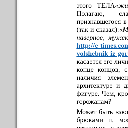
этого ТЕЛА
«жи
Полагаю, сла
признавшегося в
(так и сказал):
«М
наверное, мужс
http://e-times.co
volshebnik-iz-go
касается его личн
конце концов, с
наличия элемен
архитектуре и д
фигуре. Чем, кр
горожанам?
Может быть «зюг
брюками и, мо
пятницам на корт