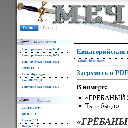
Главная
Газета
Свежие записи
Евпаторийская неделя, №34
Евпаторийская 
Евпаторийская неделя, №33
«Евпаторийская неделя»
Евпаторийская неделя, №32
ЗАЯВЛЕНИЕ
Загрузить в PD
Будни «Бригады»
Это «ПИСЕЦ»!
В номере:
Евпаторийская неделя, №31
«ГРЁБАНЫЙ 
Архивы
Ты – быдло
Сентябрь 2014
Июль 2013
«ГРЁБАНЫ
Апрель 2013
Ноябрь 2012