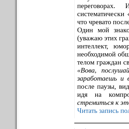
переговорах. 
систематически 
что чревато посл
Один мой знак
(уважаю этих гра
интеллект, юмо
необходимой общ
телом граждан св
«Вова, послуша
заработаешь и 
после паузы, ви
идя на компр
стремиться к эт
Читать запись по