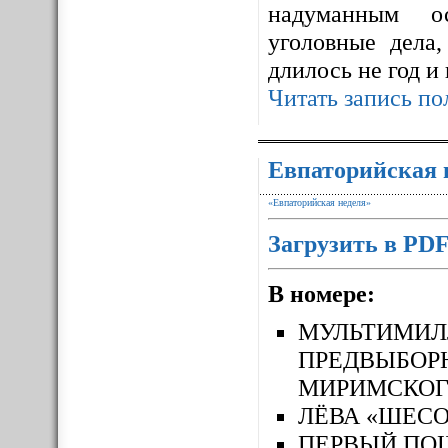
надуманным ос
уголовные дела,
длилось не год и
Читать запись по
Евпаторийская 
«Евпаторийская неделя»
Загрузить в PD
В номере:
МУЛЬТИМ
ПРЕДВЫБОР
МИРИМСКОГ
ЛЁВА «ШЕСО
ПЕРВЫЙ П