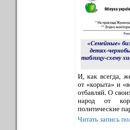
«Семейные» би
детях-чернобы
таблицу-схему х
И, как всегда, 
от «корыта» и «в
отбавляй. О сво
народ от корр
политические па
Читать запись по