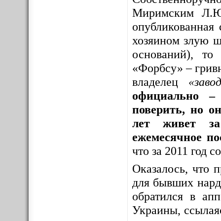
Миримским Л.Ю
опубликованная 
хозяином злую шу
оснований), то
«Форбсу» – грив
владелец
«заво
официально – 
поверить, но о
лет живет за
ежемесячное по
что за 2011 год 
Оказалось, что 
для бывших нар
обратился в ап
Украины, ссылая