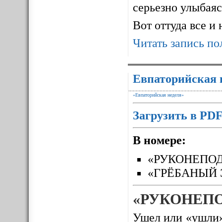
серьезно улыбаясь
Вот оттуда все и
Читать запись по
Евпаторийская 
«Евпаторийская неделя»
Загрузить в PD
В номере:
«РУКОНЕПО
«ГРЁБАНЫЙ 
«РУКОНЕП
Ушел или «ушли»