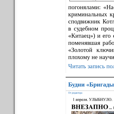
погонялами: «На
криминальных к
сподвижник Котл
в судебном про
«Китаец») и его
поменявшая рабо
«Золотой ключ
плохому не науч
Читать запись по
Будни «Бригады
От редактора