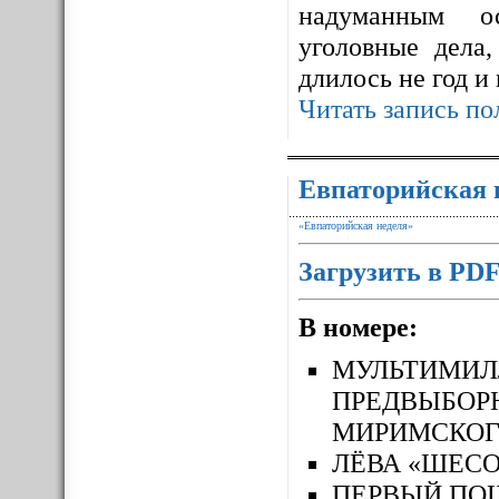
надуманным ос
уголовные дела,
длилось не год и
Читать запись по
Евпаторийская 
«Евпаторийская неделя»
Загрузить в PD
В номере:
МУЛЬТИМ
ПРЕДВЫБОР
МИРИМСКОГ
ЛЁВА «ШЕСО
ПЕРВЫЙ П