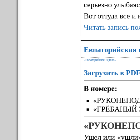
серьезно улыбаясь
Вот оттуда все и
Читать запись по
Евпаторийская 
«Евпаторийская неделя»
Загрузить в PD
В номере:
«РУКОНЕПО
«ГРЁБАНЫЙ 
«РУКОНЕП
Ушел или «ушли»