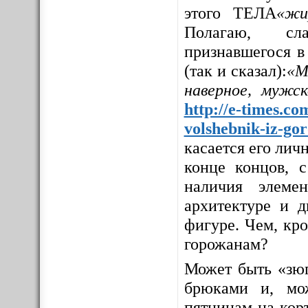
этого ТЕЛА
«жи
Полагаю, сла
признавшегося в
(так и сказал):
«М
наверное, мужс
http://e-times.co
volshebnik-iz-go
касается его личн
конце концов, с
наличия элемен
архитектуре и д
фигуре. Чем, кр
горожанам?
Может быть «зюг
брюками и, мо
пятницам на корт