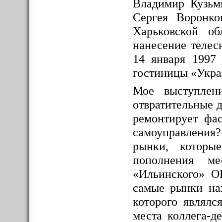
Владимир Кузьм
Сергея Воронко
Харьковской о
нанесение телес
14 января 1997 
гостиницы «Укра
Мое выступлен
отвратительные д
ремонтирует фас
самоуправления
рынки, которы
пополнения ме
«Ильинского» О
самые рынки на
которого являлс
места коллега-д