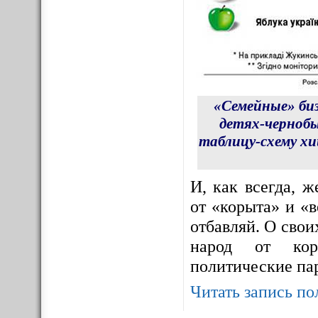
«Семейные» би
детях-чернобы
таблицу-схему х
И, как всегда, 
от «корыта» и «в
отбавляй. О сво
народ от корр
политические па
Читать запись по