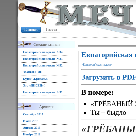
Главная
Газета
Свежие записи
Евпаторийская неделя, №34
Евпаторийская 
Евпаторийская неделя, №33
«Евпаторийская неделя»
Евпаторийская неделя, №32
ЗАЯВЛЕНИЕ
Загрузить в PD
Будни «Бригады»
Это «ПИСЕЦ»!
В номере:
Евпаторийская неделя, №31
«ГРЁБАНЫЙ 
Архивы
Ты – быдло
Сентябрь 2014
Июль 2013
«ГРЁБАНЫ
Апрель 2013
Ноябрь 2012