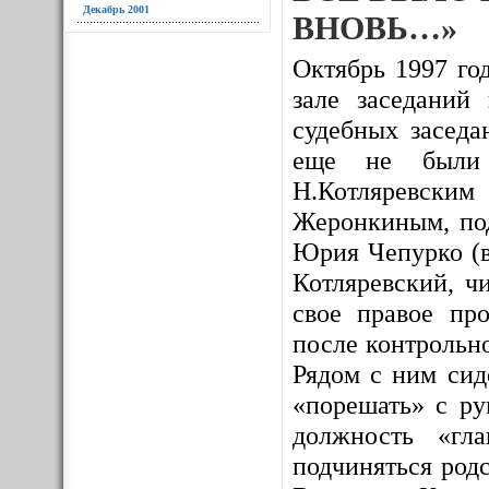
Декабрь 2001
ВНОВЬ…»
Октябрь 1997 год
зале заседаний
судебных заседа
еще не были и
Н.Котляревским
Жеронкиным, под
Юрия Чепурко (в
Котляревский, ч
свое правое про
после контрольно
Рядом с ним сид
«порешать» с ру
должность «гл
подчиняться родс