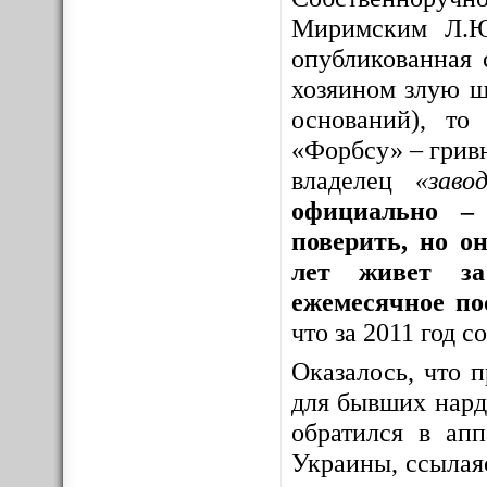
Миримским Л.Ю
опубликованная 
хозяином злую шу
оснований), то
«Форбсу» – грив
владелец
«заво
официально – 
поверить, но о
лет живет за
ежемесячное по
что за 2011 год 
Оказалось, что 
для бывших нар
обратился в ап
Украины, ссылая