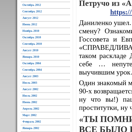
Петручо из «
Октябрь 2012
https:
Сентябрь 2012
Август 2012
Даниленко ушел. 
Июнь 2012
смену? Ознаком
Ноябрь 2010
Госсовета и Евп
Октябрь 2010
Сентябрь 2010
«СПРАВЕДЛИВАЯ
Август 2010
таком раскладе 
Январь 2010
себе … непуте
Октябрь 2004
Сентябрь 2004
выучившим уро
Август 2003
Один знакомый м
Июль 2003
90-х возвращается
Август 2002
Июль 2002
ну что вы!) па
Июнь 2002
проститутки, ну 
Апрель 2002
Март 2002
«ТЫ ПОМН
Февраль 2002
ВСЕ БЫЛО 
Январь 2002