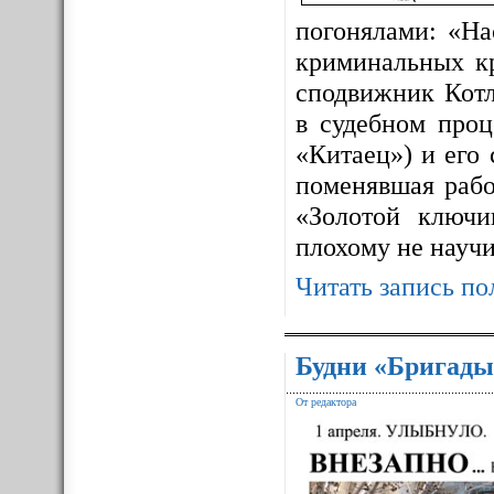
погонялами: «На
криминальных к
сподвижник Котл
в судебном про
«Китаец») и его
поменявшая рабо
«Золотой ключ
плохому не науч
Читать запись по
Будни «Бригады
От редактора