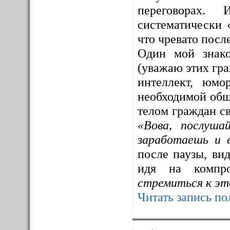
переговорах. 
систематически 
что чревато посл
Один мой знак
(уважаю этих гра
интеллект, юмо
необходимой общ
телом граждан св
«Вова, послуша
заработаешь и 
после паузы, ви
идя на компр
стремиться к эт
Читать запись по