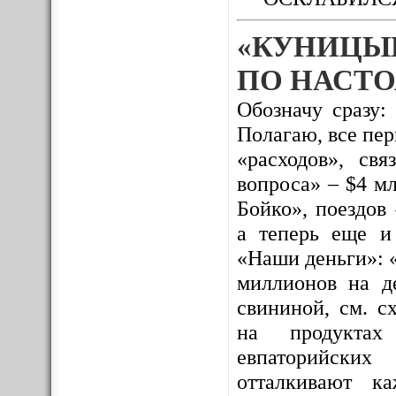
«КУНИЦЫ
ПО НАСТО
Обозначу сразу:
Полагаю, все пе
«расходов», св
вопроса» – $4 м
Бойко», поездов
а теперь еще и
«Наши деньги»: 
миллионов на де
свининой, см. с
на продуктах 
евпаторийских
отталкивают к