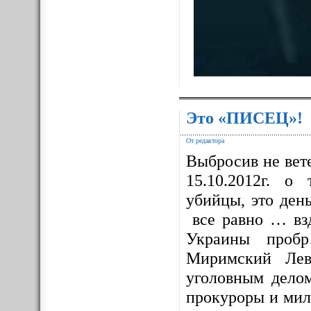
Это «ПИСЕЦ»!
От редактора
Выбросив не вет
15.10.2012г. о
убийцы, это ден
все равно … взд
Украины проб
Миримский Лев
уголовным дело
прокуроры и мил