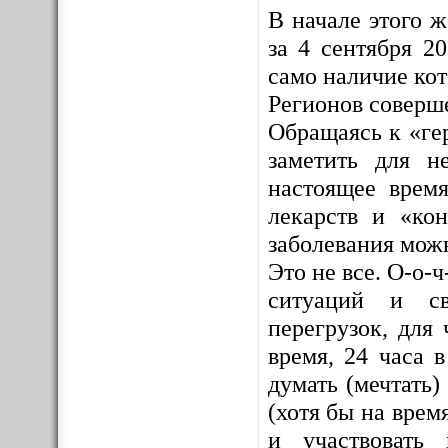
В начале этого 
за 4 сентября 2
само наличие ко
Регионов соверш
Обращаясь к «ге
заметить для н
настоящее врем
лекарств и «кон
заболевания мож
Это не все. О-о-
ситуаций и св
перегрузок, для 
время, 24 часа 
думать (мечтать)
(хотя бы на врем
и участвовать 