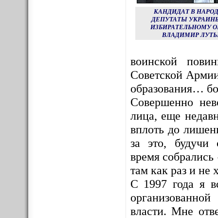
КАНДИДАТ В НАРО
ДЕПУТАТЫ УКРАИНЫ
ИЗБИРАТЕЛЬНОМУ О
ВЛАДИМИР ЛУТЬ
воинской пови
Советской Армии
образования… бо
Совершенно нев
лица, еще недав
вплоть до лишен
за это, будучи
время собрались 
там как раз и не х
С 1997 года я в
организованной
власти. Мне отв