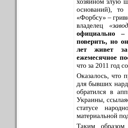
хозяином злую шу
оснований), то
«Форбсу» – грив
владелец
«заво
официально – 
поверить, но о
лет живет за
ежемесячное по
что за 2011 год 
Оказалось, что 
для бывших нар
обратился в ап
Украины, ссылая
статусе народ
материальной по
Таким образо