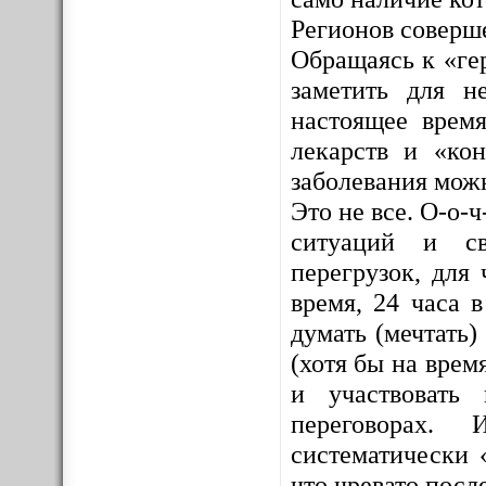
Регионов соверш
Обращаясь к «ге
заметить для н
настоящее врем
лекарств и «кон
заболевания мож
Это не все. О-о-
ситуаций и св
перегрузок, для 
время, 24 часа 
думать (мечтать)
(хотя бы на врем
и участвовать 
переговорах. 
систематически 
что чревато посл