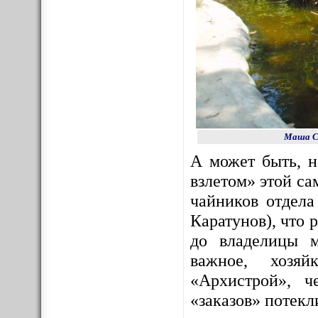
Маша Со
А может быть, 
взлетом» этой с
чайников отдела
Каратунов), что 
до владелицы м
важное, хозяй
«Архистрой», ч
«заказов» потекл