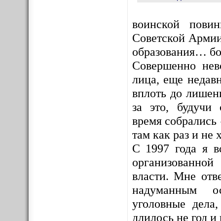
воинской пови
Советской Армии
образования… бо
Совершенно нев
лица, еще недав
вплоть до лишен
за это, будучи
время собрались 
там как раз и не х
С 1997 года я в
организованной
власти. Мне отв
надуманным ос
уголовные дела,
длилось не год и