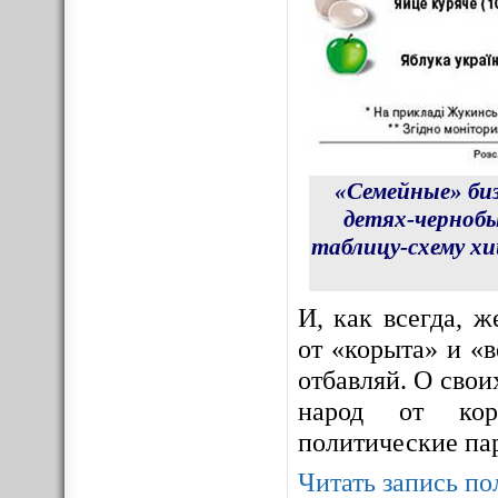
«Семейные» би
детях-чернобы
таблицу-схему х
И, как всегда, 
от «корыта» и «в
отбавляй. О сво
народ от корр
политические па
Читать запись по