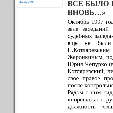
ВСЕ БЫЛО 
Декабрь 2001
ВНОВЬ…»
Октябрь 1997 год
зале заседаний
судебных заседа
еще не были и
Н.Котляревским
Жеронкиным, под
Юрия Чепурко (в
Котляревский, ч
свое правое про
после контрольно
Рядом с ним сид
«порешать» с ру
должность «гл