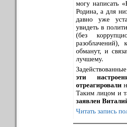
могу написать «
Родина, а для н
давно уже уста
увидеть в полит
(без коррупци
разоблачений), 
обманут, и связ
лучшему.
Задействованны
эти настрое
отреагировали
н
Таким лицом и т
заявлен Витали
Читать запись по