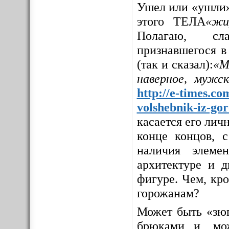
Ушел или «ушли»
этого ТЕЛА
«жи
Полагаю, сла
признавшегося в
(так и сказал):
«М
наверное, мужс
http://e-times.co
volshebnik-iz-go
касается его личн
конце концов, с
наличия элемен
архитектуре и д
фигуре. Чем, кр
горожанам?
Может быть «зюг
брюками и, мо