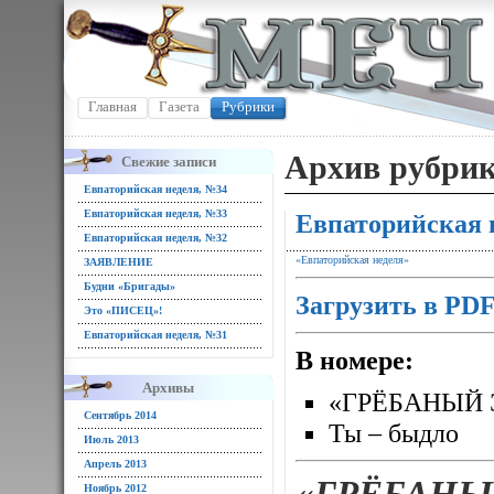
Главная
Газета
Рубрики
Архив рубрик
Свежие записи
Евпаторийская неделя, №34
Евпаторийская неделя, №33
Евпаторийская 
Евпаторийская неделя, №32
«Евпаторийская неделя»
ЗАЯВЛЕНИЕ
Будни «Бригады»
Загрузить в PD
Это «ПИСЕЦ»!
Евпаторийская неделя, №31
В номере:
Архивы
«ГРЁБАНЫЙ 
Сентябрь 2014
Ты – быдло
Июль 2013
Апрель 2013
«ГРЁБАНЫ
Ноябрь 2012