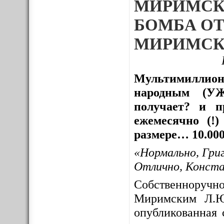
МИРИМСК
БОМБА ОТ
МИРИМСК
Мультимиллион
народным (УЖ
получает? и пр
ежемесячно (!
размере… 10.000
«Нормально, Гри
Отлично, Конст
Собственноруч
Миримским Л.Ю
опубликованная 