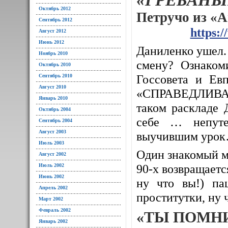
Октябрь 2012
Петручо из «
Сентябрь 2012
https:
Август 2012
Июнь 2012
Даниленко ушел. 
Ноябрь 2010
смену? Ознаком
Октябрь 2010
Госсовета и Евп
Сентябрь 2010
Август 2010
«СПРАВЕДЛИВАЯ
Январь 2010
таком раскладе 
Октябрь 2004
себе … непуте
Сентябрь 2004
Август 2003
выучившим уро
Июль 2003
Один знакомый м
Август 2002
90-х возвращается
Июль 2002
Июнь 2002
ну что вы!) па
Апрель 2002
проститутки, ну 
Март 2002
Февраль 2002
«ТЫ ПОМН
Январь 2002