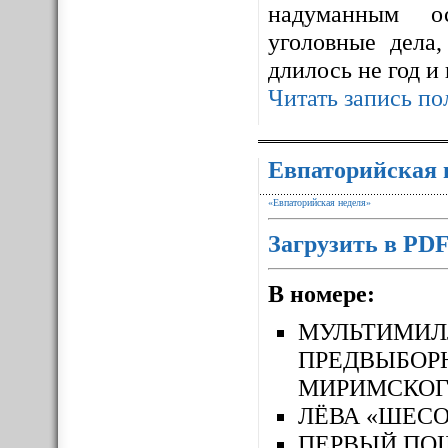
надуманным ос
уголовные дела,
длилось не год и
Читать запись по
Евпаторийская 
«Евпаторийская неделя»
Загрузить в PD
В номере:
МУЛЬТИМ
ПРЕДВЫБОР
МИРИМСКОГ
ЛЁВА «ШЕСО
ПЕРВЫЙ П