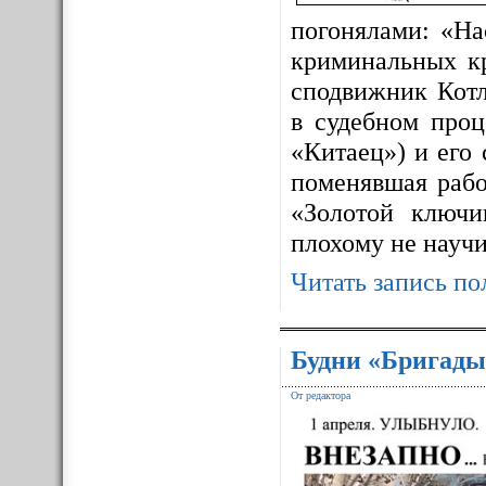
погонялами: «На
криминальных к
сподвижник Котл
в судебном про
«Китаец») и его
поменявшая рабо
«Золотой ключ
плохому не науч
Читать запись по
Будни «Бригады
От редактора