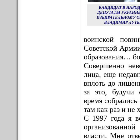
КАНДИДАТ В НАРО
ДЕПУТАТЫ УКРАИНЫ
ИЗБИРАТЕЛЬНОМУ О
ВЛАДИМИР ЛУТЬ
воинской пови
Советской Армии
образования… бо
Совершенно нев
лица, еще недав
вплоть до лишен
за это, будучи
время собрались 
там как раз и не х
С 1997 года я в
организованной
власти. Мне отв