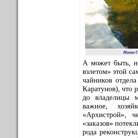
Маша Со
А может быть, 
взлетом» этой с
чайников отдела
Каратунов), что 
до владелицы м
важное, хозяй
«Архистрой», ч
«заказов» потекл
рода реконструк