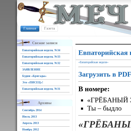
Главная
Газета
Свежие записи
Евпаторийская неделя, №34
Евпаторийская 
Евпаторийская неделя, №33
«Евпаторийская неделя»
Евпаторийская неделя, №32
ЗАЯВЛЕНИЕ
Загрузить в PD
Будни «Бригады»
Это «ПИСЕЦ»!
В номере:
Евпаторийская неделя, №31
«ГРЁБАНЫЙ 
Архивы
Ты – быдло
Сентябрь 2014
Июль 2013
«ГРЁБАНЫ
Апрель 2013
Ноябрь 2012