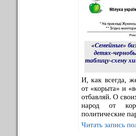
«Семейные» би
детях-чернобы
таблицу-схему х
И, как всегда, 
от «корыта» и «в
отбавляй. О сво
народ от корр
политические па
Читать запись по