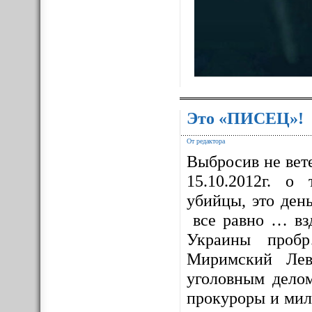
Это «ПИСЕЦ»!
От редактора
Выбросив не вет
15.10.2012г. о
убийцы, это ден
все равно … взд
Украины проб
Миримский Лев
уголовным дело
прокуроры и мил