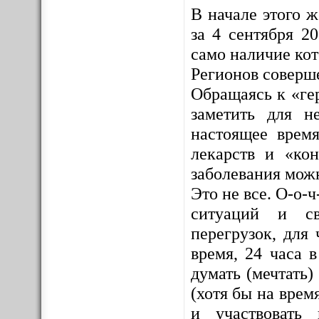
В начале этого 
за 4 сентября 2
само наличие ко
Регионов соверш
Обращаясь к «ге
заметить для н
настоящее врем
лекарств и «кон
заболевания мож
Это не все. О-о-
ситуаций и св
перегрузок, для 
время, 24 часа 
думать (мечтать)
(хотя бы на врем
и участвовать 