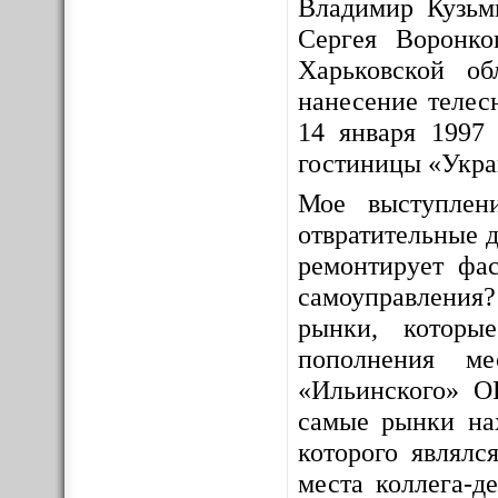
Владимир Кузьм
Сергея Воронко
Харьковской о
нанесение телес
14 января 1997 
гостиницы «Укра
Мое выступлен
отвратительные д
ремонтирует фас
самоуправления
рынки, которы
пополнения ме
«Ильинского» О
самые рынки на
которого являлс
места коллега-д