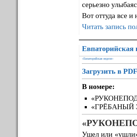
серьезно улыбаясь
Вот оттуда все и
Читать запись по
Евпаторийская 
«Евпаторийская неделя»
Загрузить в PD
В номере:
«РУКОНЕПО
«ГРЁБАНЫЙ 
«РУКОНЕП
Ушел или «ушли»