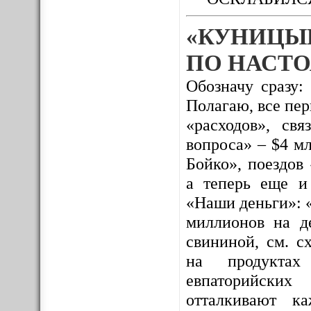
«КУНИЦЫ
ПО НАСТО
Обозначу сразу:
Полагаю, все пе
«расходов», св
вопроса» – $4 м
Бойко», поездов
а теперь еще и
«Наши деньги»: 
миллионов на де
свининой, см. с
на продуктах 
евпаторийских
отталкивают к