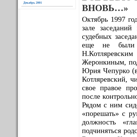
Декабрь 2001
ВНОВЬ…»
Октябрь 1997 год
зале заседаний
судебных заседа
еще не были и
Н.Котляревским
Жеронкиным, под
Юрия Чепурко (в
Котляревский, ч
свое правое про
после контрольно
Рядом с ним сид
«порешать» с ру
должность «гл
подчиняться родс