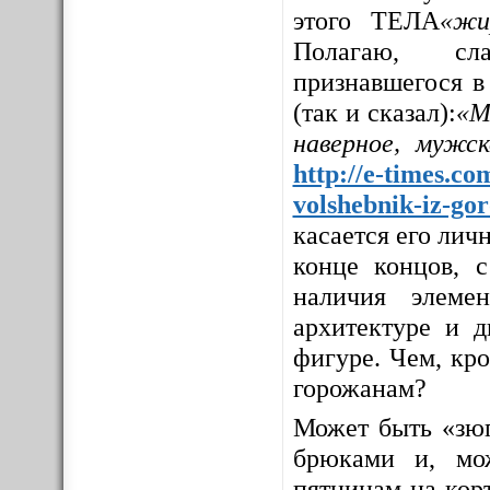
этого ТЕЛА
«жи
Полагаю, сла
признавшегося в
(так и сказал):
«М
наверное, мужс
http://e-times.co
volshebnik-iz-go
касается его личн
конце концов, с
наличия элемен
архитектуре и д
фигуре. Чем, кр
горожанам?
Может быть «зюг
брюками и, мо
пятницам на корт