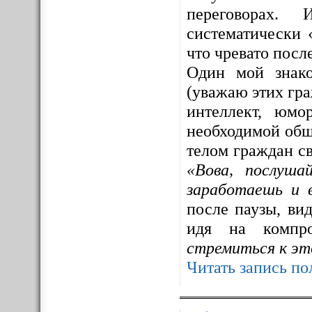
переговорах. 
систематически 
что чревато посл
Один мой знак
(уважаю этих гра
интеллект, юмо
необходимой общ
телом граждан св
«Вова, послуша
заработаешь и 
после паузы, ви
идя на компр
стремиться к эт
Читать запись по