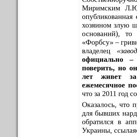
Миримским Л.Ю
опубликованная 
хозяином злую шу
оснований), то
«Форбсу» – грив
владелец
«заво
официально – 
поверить, но о
лет живет за
ежемесячное по
что за 2011 год 
Оказалось, что 
для бывших нар
обратился в ап
Украины, ссылая