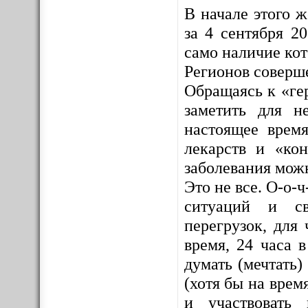
В начале этого 
за 4 сентября 2
само наличие ко
Регионов соверш
Обращаясь к «ге
заметить для н
настоящее врем
лекарств и «кон
заболевания мож
Это не все. О-о-
ситуаций и св
перегрузок, для 
время, 24 часа 
думать (мечтать)
(хотя бы на врем
и участвовать 