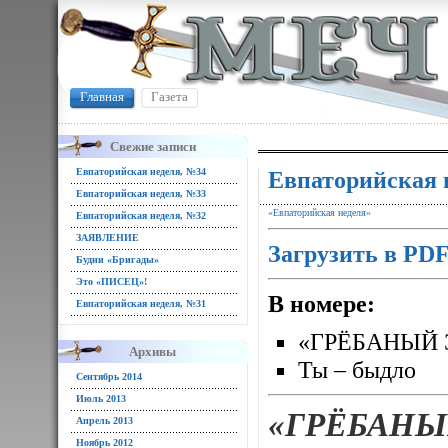
Главная
Газета
Свежие записи
Евпаторийская неделя, №34
Евпаторийская 
Евпаторийская неделя, №33
«Евпаторийская неделя»
Евпаторийская неделя, №32
ЗАЯВЛЕНИЕ
Загрузить в PD
Будни «Бригады»
Это «ПИСЕЦ»!
В номере:
Евпаторийская неделя, №31
«ГРЁБАНЫЙ 
Архивы
Ты – быдло
Сентябрь 2014
Июль 2013
«ГРЁБАНЫ
Апрель 2013
Ноябрь 2012