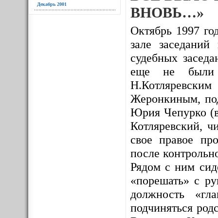
Декабрь 2001
ВНОВЬ…»
Октябрь 1997 год
зале заседаний
судебных заседа
еще не были и
Н.Котляревским
Жеронкиным, под
Юрия Чепурко (в
Котляревский, ч
свое правое про
после контрольно
Рядом с ним сид
«порешать» с ру
должность «гл
подчиняться родс