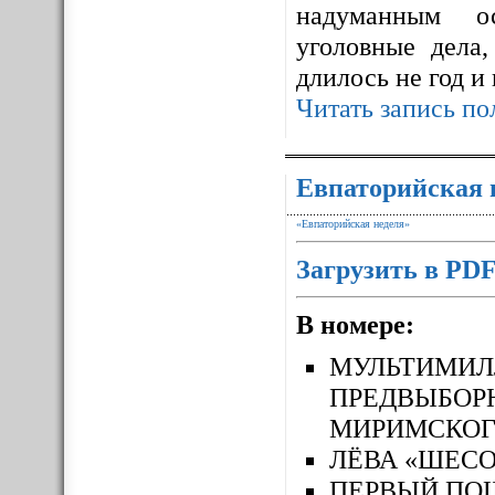
надуманным ос
уголовные дела,
длилось не год и
Читать запись по
Евпаторийская 
«Евпаторийская неделя»
Загрузить в PD
В номере:
МУЛЬТИМ
ПРЕДВЫБОР
МИРИМСКОГ
ЛЁВА «ШЕСО
ПЕРВЫЙ П