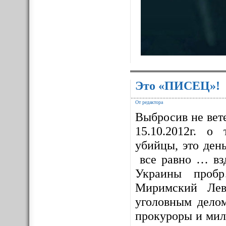
Это «ПИСЕЦ»!
От редактора
Выбросив не вет
15.10.2012г. о
убийцы, это ден
все равно … взд
Украины проб
Миримский Лев
уголовным дело
прокуроры и мил