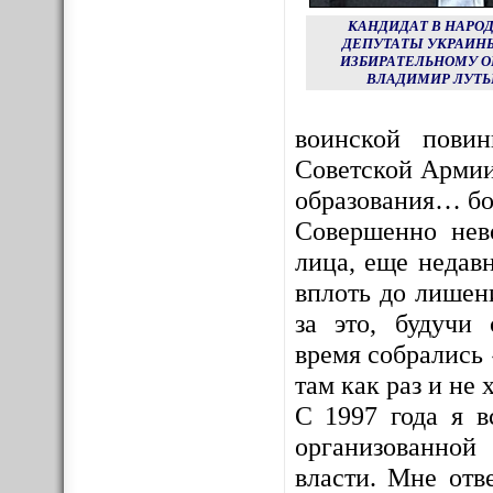
КАНДИДАТ В НАРО
ДЕПУТАТЫ УКРАИНЫ
ИЗБИРАТЕЛЬНОМУ О
ВЛАДИМИР ЛУТЬ
воинской пови
Советской Армии
образования… бо
Совершенно нев
лица, еще недав
вплоть до лишен
за это, будучи
время собрались 
там как раз и не х
С 1997 года я в
организованной
власти. Мне отв