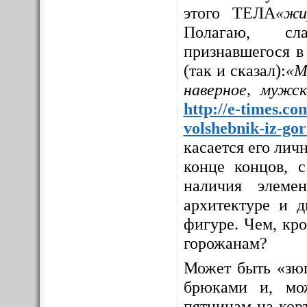
этого ТЕЛА
«жи
Полагаю, сла
признавшегося в
(так и сказал):
«М
наверное, мужс
http://e-times.co
volshebnik-iz-go
касается его личн
конце концов, с
наличия элемен
архитектуре и д
фигуре. Чем, кр
горожанам?
Может быть «зюг
брюками и, мо
пятницам на корт