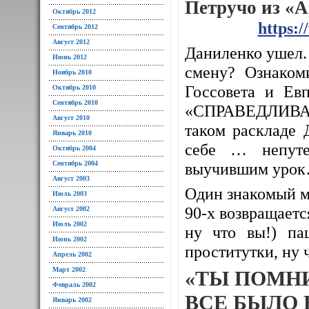
Петручо из «
Октябрь 2012
https:
Сентябрь 2012
Август 2012
Даниленко ушел. 
Июнь 2012
смену? Ознаком
Ноябрь 2010
Госсовета и Евп
Октябрь 2010
Сентябрь 2010
«СПРАВЕДЛИВАЯ
Август 2010
таком раскладе 
Январь 2010
себе … непуте
Октябрь 2004
Сентябрь 2004
выучившим уро
Август 2003
Один знакомый м
Июль 2003
90-х возвращается
Август 2002
Июль 2002
ну что вы!) па
Июнь 2002
проститутки, ну 
Апрель 2002
Март 2002
«ТЫ ПОМН
Февраль 2002
ВСЕ БЫЛО 
Январь 2002