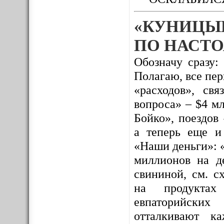
«КУНИЦЫ
ПО НАСТО
Обозначу сразу:
Полагаю, все пе
«расходов», св
вопроса» – $4 м
Бойко», поездов
а теперь еще и
«Наши деньги»: 
миллионов на де
свининой, см. с
на продуктах 
евпаторийских
отталкивают к