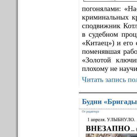
погонялами: «На
криминальных к
сподвижник Котл
в судебном про
«Китаец») и его
поменявшая рабо
«Золотой ключ
плохому не науч
Читать запись по
Будни «Бригады
От редактора