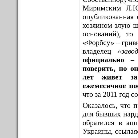
Миримским Л.Ю
опубликованная 
хозяином злую шу
оснований), то
«Форбсу» – грив
владелец
«заво
официально – 
поверить, но о
лет живет за
ежемесячное по
что за 2011 год 
Оказалось, что 
для бывших нар
обратился в ап
Украины, ссылая