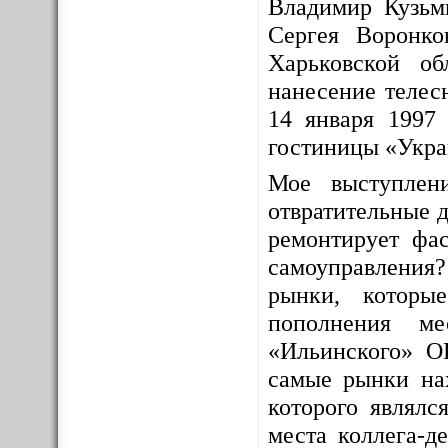
Владимир Кузьм
Сергея Воронко
Харьковской о
нанесение телес
14 января 1997 
гостиницы «Укра
Мое выступлен
отвратительные д
ремонтирует фас
самоуправления
рынки, которы
пополнения ме
«Ильинского» О
самые рынки на
которого являлс
места коллега-д