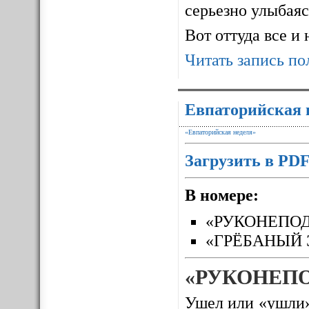
серьезно улыбаясь
Вот оттуда все и
Читать запись по
Евпаторийская 
«Евпаторийская неделя»
Загрузить в PD
В номере:
«РУКОНЕПО
«ГРЁБАНЫЙ 
«РУКОНЕП
Ушел или «ушли»