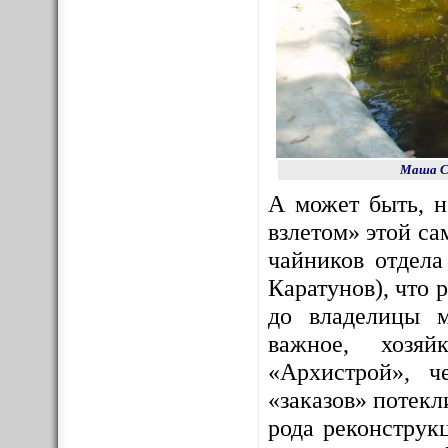
Маша Со
А может быть, 
взлетом» этой с
чайников отдела
Каратунов), что 
до владелицы м
важное, хозяй
«Архистрой», ч
«заказов» потекл
рода реконструк