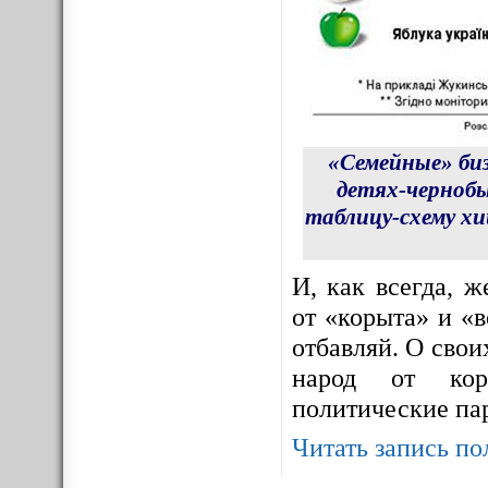
«Семейные» би
детях-чернобы
таблицу-схему х
И, как всегда, 
от «корыта» и «в
отбавляй. О сво
народ от корр
политические па
Читать запись по