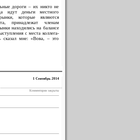
ьные дороги – их никто не
а идут деньги мест­ного
рынки, которые являются
та, принадлежат членам
ынки находились на балансе
ступления с места коллега-
 сказал мне: «Вова, – это
1 Сентябрь 2014
Комментарии закрыты