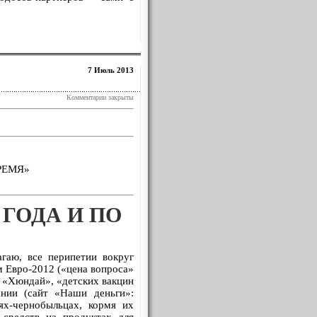
7 Июль 2013
Комментарии закрыты
РЕМЯ»
 ГОДА И ПО
гаю, все перипетии вокруг
м Евро-2012 («цена вопроса»
в «Хюндай», «детских вакцин
ании (сайт «Наши деньги»:
ях-чернобыльцах, кормя их