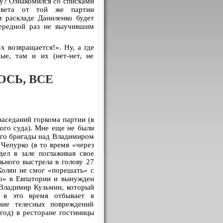
ну? Ознакомился со списками
совета от той же партии
раскладе Даниленко будет
ередной раз не выучившим
 возвращается!». Ну, а где
ые, там и их (нет-нет, не
СЬ, ВСЕ
заседаний горкома партии (в
ого суда). Мне еще не были
его бригады над Владимиром
Чепурко (в то время «через
дел в зале поглаживая свое
льного выстрела в голову 27
Колян не смог «порешать» с
го» в Евпатории и вынужден
 Владимир Кузьмин, который
 в это время отбывает в
ние телесных повреждений
 год) в ресторане гостиницы