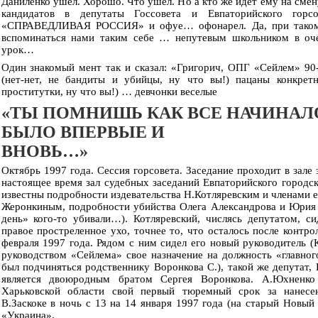
Даниленко ушел. Хорошо. Что ушел. Но а кто же идет ему на сме
кандидатов в депутаты Госсовета и Евпаторийского гор
«СПРАВЕДЛИВАЯ РОССИЯ» и офуе… офонарел. Да, при таком 
вспоминаться нами таким себе … непутевым школьником в оч
урок…
Один знакомый мент так и сказал: «Григорич, ОПГ «Сейлем» 90-х
(нет-нет, не бандиты и убийцы, ну что вы!) пацаны конкретн
проститутки, ну что вы!) … девчонки веселые
«ТЫ ПОМНИШЬ КАК ВСЕ НАЧИНАЛО
БЫЛО ВПЕРВЫЕ И
ВНОВЬ…»
Октябрь 1997 года. Сессия горсовета. Заседание проходит в зале 
настоящее время зал судебных заседаний Евпаторийского городск
известны подробности издевательства Н.Котляревским и членами 
Жеронкиным, подробности убийства Олега Александрова и Юрия 
день» кого-то убивали…). Котляревский, числясь депутатом, си
правое простреленное ухо, точнее то, что осталось после контро
февраля 1997 года. Рядом с ним сидел его новый руководитель (
руководством «Сейлема» свое назначение на должность «главно
был подчиняться родственнику Воронкова С.), такой же депутат,
является двоюродным братом Сергея Воронкова. А.Юхненко
Харьковской области свой первый тюремный срок за нанесе
В.Заскоке в ночь с 13 на 14 января 1997 года (на старый Новый
«Украина».