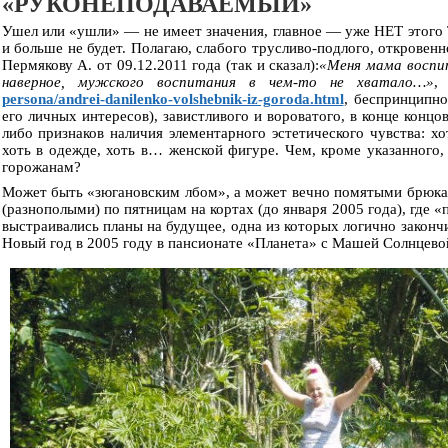
«РУКОНЕПОДАВАЕМЫЙ»
Ушел или «ушли» — не имеет значения, главное — уже НЕТ этог
и больше не будет. Полагаю, слабого трусливо-подлого, откровен
Пермякову А. от 09.12.2011 года (так и сказал):
«Меня мама воспит
наверное, мужского воспитания в чем-то не хватало…»
,
persona/andrei-danilenko-volshebnik-iz-goroda.html
, беспринципно
его личных интересов), завистливого и вороватого, в конце концо
либо признаков наличия элементарного эстетического чувства: хо
хоть в одежде, хоть в… женской фигуре. Чем, кроме указанного
горожанам?
Может быть «зюгановским лбом», а может вечно помятыми брюка
(разнополыми) по пятницам на кортах (до января 2005 года), где 
выстраивались планы на будущее, одна из которых логично закон
Новый год в 2005 году в пансионате «Планета» с Машей Солнцевой