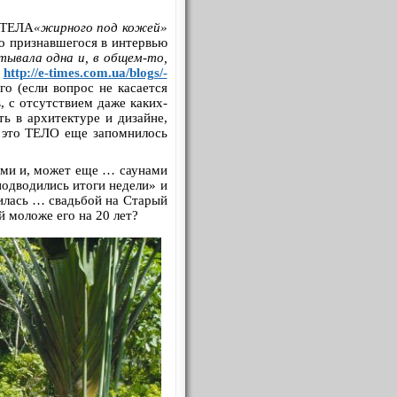
о ТЕЛА
«жирного под кожей»
но признавшегося в интервью
ывала одна и, в общем-то,
http://e-times.com.ua/blogs/-
го (если вопрос не касается
в, с отсутствием даже каких-
ть в архитектуре и дизайне,
, это ТЕЛО еще запомнилось
ми и, может еще … саунами
«подводились итоги недели» и
чилась … свадьбой на Старый
 моложе его на 20 лет?