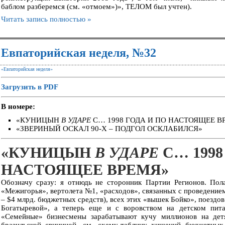
баблом разберемся (см. «отмоем»)», ТЕЛОМ был учтен).
Читать запись полностью »
Евпаторийская неделя, №32
«Евпаторийская неделя»
Загрузить в PDF
В номере:
«КУНИЦЫН
В УДАРЕ
С… 1998 ГОДА И ПО НАСТОЯЩЕЕ В
«ЗВЕРИНЫЙ ОСКАЛ 90-Х – ПОДГОЛ ОСКЛАБИЛСЯ»
«КУНИЦЫН
В УДАРЕ
С… 1998
НАСТОЯЩЕЕ ВРЕМЯ»
Обозначу сразу: я отнюдь не сторонник Партии Регионов. Пола
«Межигорья», вертолета №1, «расходов», связанных с проведение
– $4 млрд. бюджетных средств), всех этих «вышек Бойко», поездо
Богатыревой», а теперь еще и с воровством на детском пит
«Семейные» бизнесмены зарабатывают кучу миллионов на дет