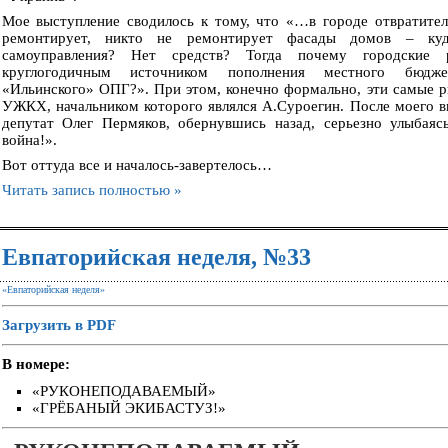
Мое выступление сводилось к тому, что «…в городе отвратител
ремонтирует, никто не ремонтирует фасады домов – куд
самоуправления? Нет средств? Тогда почему городские 
круглогодичным источником пополнения местного бюдже
«Ильинского» ОПГ?». При этом, конечно формально, эти самые р
УЖКХ, начальником которого являлся А.Суроегин. После моего вы
депутат Олег Пермяков, обернувшись назад, серьезно улыбаясь
война!».
Вот оттуда все и началось-завертелось…
Читать запись полностью »
Евпаторийская неделя, №33
«Евпаторийская неделя»
Загрузить в PDF
В номере:
«РУКОНЕПОДАВАЕМЫЙ»
«ГРЁБАНЫЙ ЭКИБАСТУЗ!»