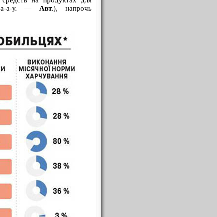
 средств на продуктах для
, а-а-у. —
Авт.
), напрочь