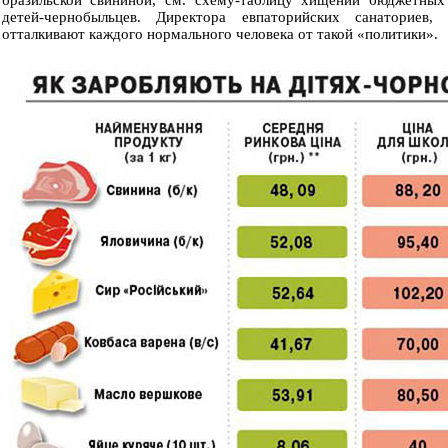
бразильской свининой, см. схему-таблицу хищений бюджетных
детей-чернобыльцев. Директора евпаторийских санаториев
отталкивают каждого нормального человека от такой «политики».