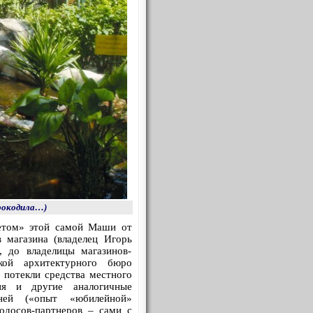
крокодила…)
етом» этой самой Маши от
 магазина (владелец Игорь
, до владелицы магазинов-
кой архитектурного бюро
 потекли средства местного
ия и другие аналогичные
ней («опыт «юбилейной»
одосов-партнеров – сами с