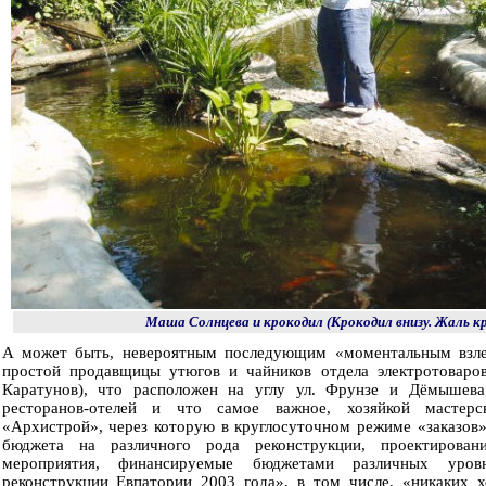
Маша Солнцева и крокодил (Крокодил внизу. Жаль 
А может быть, невероятным последующим «моментальным взл
простой продавщицы утюгов и чайников отдела электротоваров
Каратунов), что расположен на углу ул. Фрунзе и Дёмышева
ресторанов-отелей и что самое важное, хозяйкой мастерс
«Архистрой», через которую в круглосуточном режиме «заказов»
бюджета на различного рода реконструкции, проектирован
мероприятия, финансируемые бюджетами различных уров
реконструкции Евпатории 2003 года», в том числе, «никаких х