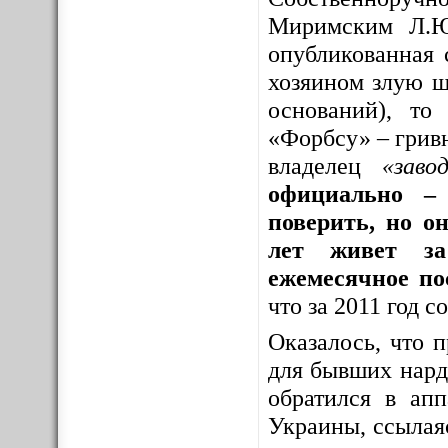
Миримским Л.Ю
опубликованная 
хозяином злую шу
оснований), то
«Форбсу» – грив
владелец
«заво
официально – 
поверить, но о
лет живет за
ежемесячное по
что за 2011 год 
Оказалось, что 
для бывших нар
обратился в ап
Украины, ссылая