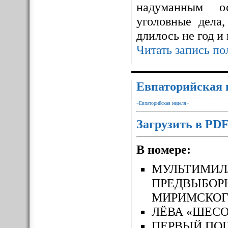
надуманным ос
уголовные дела,
длилось не год и
Читать запись по
Евпаторийская 
«Евпаторийская неделя»
Загрузить в PD
В номере:
МУЛЬТИМ
ПРЕДВЫБОР
МИРИМСКОГ
ЛЁВА «ШЕСО
ПЕРВЫЙ П