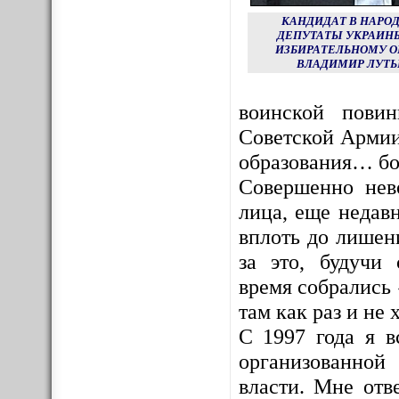
КАНДИДАТ В НАРО
ДЕПУТАТЫ УКРАИНЫ
ИЗБИРАТЕЛЬНОМУ О
ВЛАДИМИР ЛУТЬ
воинской пови
Советской Армии
образования… бо
Совершенно нев
лица, еще недав
вплоть до лишен
за это, будучи
время собрались 
там как раз и не х
С 1997 года я в
организованной
власти. Мне отв