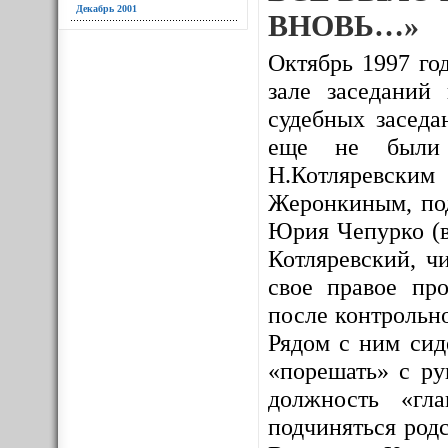
Декабрь 2001
ВНОВЬ…»
Октябрь 1997 год
зале заседаний
судебных заседа
еще не были и
Н.Котляревским
Жеронкиным, под
Юрия Чепурко (в
Котляревский, ч
свое правое про
после контрольно
Рядом с ним сид
«порешать» с ру
должность «гл
подчиняться родс