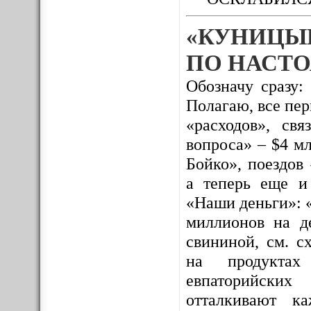
«КУНИЦЫ
ПО НАСТО
Обозначу сразу:
Полагаю, все пе
«расходов», св
вопроса» – $4 м
Бойко», поездов
а теперь еще и
«Наши деньги»: 
миллионов на де
свининой, см. с
на продуктах 
евпаторийских
отталкивают к