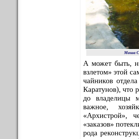
Маша Со
А может быть, 
взлетом» этой с
чайников отдела
Каратунов), что 
до владелицы м
важное, хозяй
«Архистрой», ч
«заказов» потекл
рода реконструк