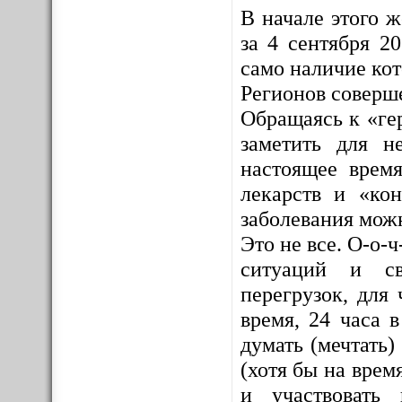
В начале этого 
за 4 сентября 2
само наличие ко
Регионов соверш
Обращаясь к «ге
заметить для н
настоящее врем
лекарств и «кон
заболевания мож
Это не все. О-о-
ситуаций и св
перегрузок, для 
время, 24 часа 
думать (мечтать)
(хотя бы на врем
и участвовать 