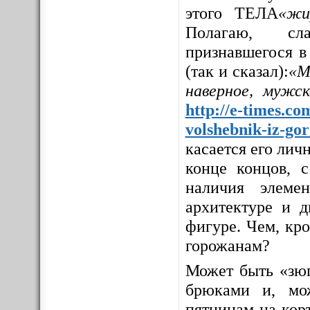
этого ТЕЛА
«жи
Полагаю, сла
признавшегося в
(так и сказал):
«М
наверное, мужс
http://e-times.co
volshebnik-iz-go
касается его личн
конце концов, с
наличия элемен
архитектуре и д
фигуре. Чем, кр
горожанам?
Может быть «зюг
брюками и, мо
пятницам на корт