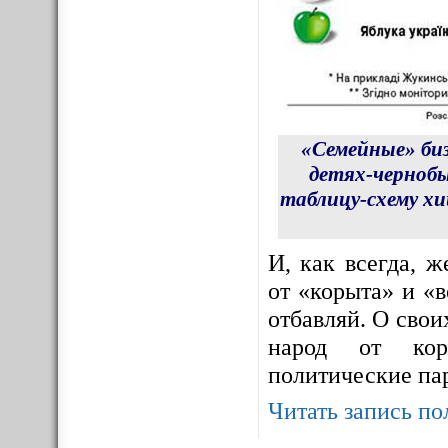
«Семейные» би
детях-чернобы
таблицу-схему х
И, как всегда, 
от «корыта» и «в
отбавляй. О сво
народ от корр
политические па
Читать запись по