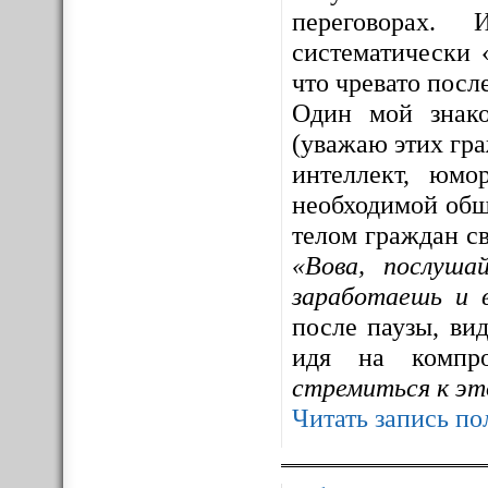
переговорах. 
систематически 
что чревато посл
Один мой знак
(уважаю этих гра
интеллект, юмо
необходимой общ
телом граждан св
«Вова, послуша
заработаешь и 
после паузы, ви
идя на компр
стремиться к эт
Читать запись по