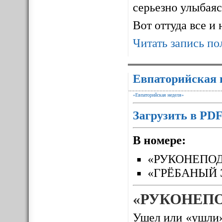
серьезно улыбаясь
Вот оттуда все и
Читать запись по
Евпаторийская 
«Евпаторийская неделя»
Загрузить в PD
В номере:
«РУКОНЕПО
«ГРЁБАНЫЙ 
«РУКОНЕП
Ушел или «ушли»