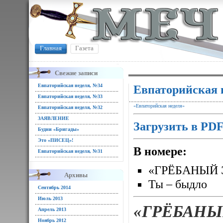
Главная
Газета
Свежие записи
Евпаторийская неделя, №34
Евпаторийская 
Евпаторийская неделя, №33
«Евпаторийская неделя»
Евпаторийская неделя, №32
ЗАЯВЛЕНИЕ
Загрузить в PD
Будни «Бригады»
Это «ПИСЕЦ»!
В номере:
Евпаторийская неделя, №31
«ГРЁБАНЫЙ 
Архивы
Ты – быдло
Сентябрь 2014
Июль 2013
«ГРЁБАНЫ
Апрель 2013
Ноябрь 2012