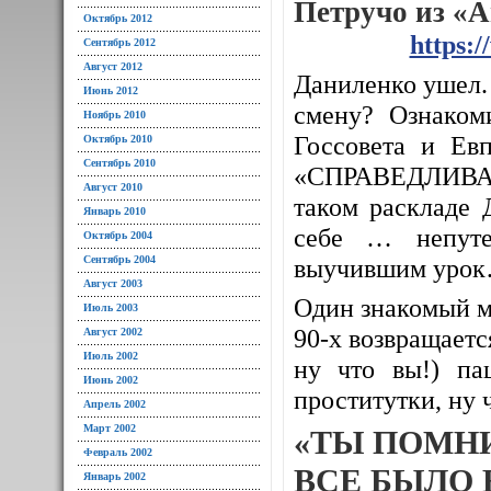
Петручо из «
Октябрь 2012
https:
Сентябрь 2012
Август 2012
Даниленко ушел. 
Июнь 2012
смену? Ознаком
Ноябрь 2010
Госсовета и Евп
Октябрь 2010
Сентябрь 2010
«СПРАВЕДЛИВАЯ
Август 2010
таком раскладе 
Январь 2010
себе … непуте
Октябрь 2004
Сентябрь 2004
выучившим уро
Август 2003
Один знакомый м
Июль 2003
90-х возвращается
Август 2002
Июль 2002
ну что вы!) па
Июнь 2002
проститутки, ну 
Апрель 2002
Март 2002
«ТЫ ПОМН
Февраль 2002
ВСЕ БЫЛО 
Январь 2002