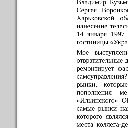
Владимир Кузьм
Сергея Воронко
Харьковской о
нанесение телес
14 января 1997 
гостиницы «Укра
Мое выступлен
отвратительные д
ремонтирует фас
самоуправления
рынки, которы
пополнения ме
«Ильинского» О
самые рынки на
которого являлс
места коллега-д