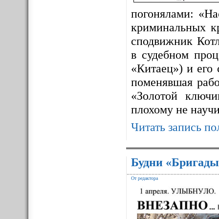
погонялами: «На
криминальных к
сподвижник Котл
в судебном про
«Китаец») и его
поменявшая рабо
«Золотой ключ
плохому не науч
Читать запись по
Будни «Бригады
От редактора